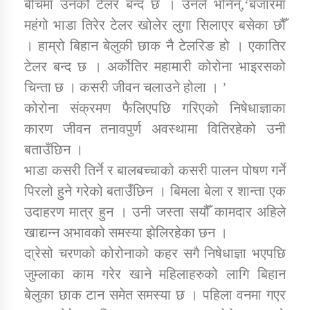
बीचमा उनको टेलर बन्द छ । उनले भनिन्,‘बजारमा
तातोपानी गाउँपालिकाको न्यायिक समिति सम्बन्धी सन्देश
महंगो भाडा तिरेर टेलर खोलेर लुगा सिलाएर बसेका छौँ
तातोपानी गाउँपालिका जुम्लाको महिला तथा लैङ्गिक हिंसा
। हाम्रो बिहान बेलुकी छाक नै टेलरिङ हो । एकातिर
सम्बन्धी सूचना सन्देश
टेलर बन्द छ । अर्कोतिर महामारी कोरोना भाइरसको
तातोपानी गाउँपालिका जुम्लाको महिनावारी सम्बन्धिकाे
चिन्ता छ । कसरी जीवन चलाउने होला । ’
सन्देश
कोरोना संक्रमण फैलिएपछि गरिएको निषेधाज्ञाका
तातोपानी गाउँपालिका जुम्लाको बालविवाह सन्देश
कारण जीवन तनावपुर्ण अवस्थामा वितिरहेको उनी
बताउँछिन ।
तातोपानी गाउँपालिका जुम्लाको सूचना
भाडा कसरी तिर्ने र बालबच्चाको कसरी पालन पोषण गर्ने
पिरलो हुने गरेको बताउँछिन । बिमला बेला र शान्ता एक
उदाहरण मात्र हुन । उनी जस्ता सयौँ कामदार अहिले
खाद्यन्न अभावको समस्या झेलिरहेका छन ।
दा्रेसो चरणको कोरोनाको कहर सगै निषेधाज्ञा भएपछि
जुम्लाका काम गरेर खाने महिलाहरुको लागि बिहान
तातोपानी गाउँपालिका जुम्लाको सूचना
बेलुका छाक टान समेत समस्या छ । पहिला वनमा गएर