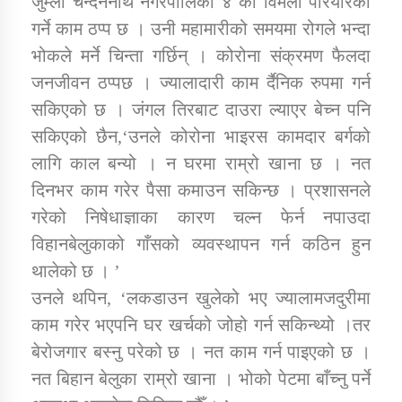
जुम्ला चन्दननाथ नगरपालिका ४ की विमला परियारको
गर्ने काम ठप्प छ । उनी महामारीको समयमा रोगले भन्दा
भोकले मर्ने चिन्ता गर्छिन् । कोरोना संक्रमण फैलदा
डिभिजन कार्यालय जुम्लाको सुचना सन्देश
जनजीवन ठप्पछ । ज्यालादारी काम र्दैनिक रुपमा गर्न
सकिएको छ । जंगल तिरबाट दाउरा ल्याएर बेच्न पनि
सकिएको छैन,‘उनले कोरोना भाइरस कामदार बर्गको
कर्णाली प्रविधि शिक्षालय जुम्लाको सुचना
लागि काल बन्यो । न घरमा राम्रो खाना छ । नत
दिनभर काम गरेर पैसा कमाउन सकिन्छ । प्रशासनले
गरेको निषेधाज्ञाका कारण चल्न फेर्न नपाउदा
विहानबेलुकाको गाँसको व्यवस्थापन गर्न कठिन हुन
सामाजिक बिकास कार्यालय जुम्लाकाे सुचना
थालेको छ । ’
उनले थपिन, ‘लकडाउन खुलेको भए ज्यालामजदुरीमा
काम गरेर भएपनि घर खर्चको जोहो गर्न सकिन्थ्यो ।तर
बेरोजगार बस्नु परेको छ । नत काम गर्न पाइएको छ ।
नत बिहान बेलुका राम्रो खाना । भोको पेटमा बाँच्नु पर्ने