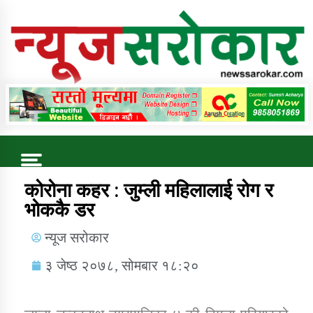
Online News Portal
Trending Now
कोरोना कहर : जुम्ली महिलालाई रोग र
भोककै डर
कुषि बिकास कार्यालय जुम्ला सुचना सन्देश
न्यूज सरोकार
३ जेष्ठ २०७८, सोमबार १८:२०