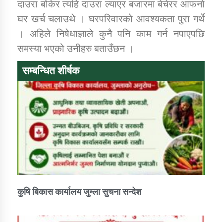
दाउरा बोकेर त्यहि दाउरा ल्याएर बजारमा बेचेरर आफनो
घर खर्च चलाउथे । घरपरिवारको आवश्यकता पुरा गर्थे
। अहिले निषेधाज्ञाले कुनै पनि काम गर्न नपाएपछि
समस्या भएको उनीहरु बताउँछन ।
सम्बन्धित शीर्षक
कुषि बिकास कार्यालय जुम्ला सुचना सन्देश