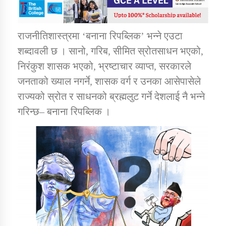
डिभिजन कार्यालय जुम्लाको सुचना सन्देश
राजनीतिशास्त्रमा ‘बनाना रिपब्लिक’ भन्ने एउटा
शब्दावली छ । सानो, गरिब, सीमित स्रोतसाधन भएको,
निरंकुश शासक भएको, भ्रष्टाचार व्याप्त, सरकारले
जनताको ख्याल नगर्ने, शासक वर्ग र उनका आसेपासेले
कर्णाली प्रविधि शिक्षालय जुम्लाको सुचना
राज्यको स्रोत र साधनको ब्रह्मलुट गर्ने देशलाई नै भन्ने
गरिन्छ– बनाना रिपब्लिक ।
सामाजिक बिकास कार्यालय जुम्लाकाे सुचना