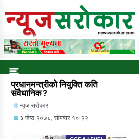
Online News Portal
Trending Now
प्रधानमन्त्रीको नियुक्ति कति
संवैधानिक ?
कुषि बिकास कार्यालय जुम्ला सुचना सन्देश
न्यूज सरोकार
३ जेष्ठ २०७८, सोमबार १०:२२