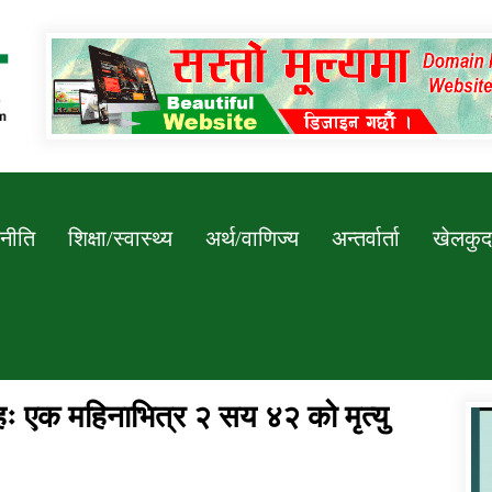
Newssarokar
नीति
शिक्षा/स्वास्थ्य
अर्थ/वाणिज्य
अन्तर्वार्ता
खेलकुद
हः एक महिनाभित्र २ सय ४२ को मृत्यु
डिभिजन कार्यालय जुम्लाको सुचना सन्देश