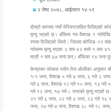
२ जेष्ठ २०७८, आईतवार १४:५९
दोस्रो चरणमा नयाँ भेरियन्टसहित फैलिएको को
मृत्यु भएको छ। बाँकेमा गत वैशाख १ गतेदेखि
सामाजिक बिकास कार्यालय जुम्लाकाे सुचना
रुपमा फैलिएको थियो। जिल्ला कोभिड–१९ संकट 
गतेसम्म मृत्यु भएका २ सय ४२ मध्ये १ सय ४१
मात्रै १ सय ६७ जना छन्। बाँकेका ९४ जना पु
केन्द्रका फोकल पर्सन तेज ओलीका अनुसार बाँ
१/१ जना, वैशाख ५ गते ४ जना, ६ गते २ जना
गते ६ जना, वैशाख १२ गते १० जना, १३ गते 
तातोपानी गाउँपालिकाको न्यायिक समिति सम्बन्धी
गते १२ जना, १७ गते ८ जनाको मृत्यु भएको छ
सन्देश
२१ गते ६ जना, २२ गते ४ जना, २३ गते १६ 
तातोपानी गाउँपालिका जुम्लाको बालविवाह सन्देश
जना, २७ गते ७ जना, वैशाख २८ गते १८ जना