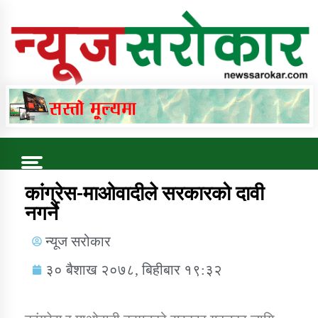
Online News Portal
Trending Now
कांग्रेस-माओवादीले सरकारको दावी
नगर्ने
कुषि बिकास कार्यालय जुम्ला सुचना सन्देश
न्यूज सरोकार
३० बैशाख २०७८, बिहीबार १९:३२