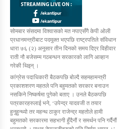
तातोपानी गाउँपालिकाको न्यायिक समिति सम्बन्धी सन्देश
तातोपानी गाउँपालिका जुम्लाको महिला तथा लैङ्गिक हिंसा
सम्बन्धी सूचना सन्देश
सोमबार संसदमा विश्वासको मत नपाएसँगै केपी ओली
तातोपानी गाउँपालिका जुम्लाको महिनावारी सम्बन्धिकाे
प्रधानमन्त्रीबाट पदमुक्त भएपछि राष्ट्रपतिले संविधान
सन्देश
धारा ७६ (२) अनुसार तीन दिनको समय दिएर विहीवार
तातोपानी गाउँपालिका जुम्लाको बालविवाह सन्देश
राती नौ बजेसम्म गठबन्धन सरकारको लागि आव्हान
तातोपानी गाउँपालिका जुम्लाको सूचना
गरेकी थिइन् ।
कांग्रेस पदाधिकारी बैठकपछि बोल्दै सहमहामन्त्री
प्रकाशशरण महतले पनि बहुमतको सरकार बनाउन
नसकिने निष्कर्षमा पुगेको बताए । उनले बैठकपछि
पत्रकारहरुलाई भने, ‘उपेन्द्र यादवजी त तयार
हुनुहुन्थ्यो तर महन्थ ठाकुर राजेन्द्र महतोले हामी
बहुमतको सरकारमा सहभागी हुँदैनौं र समर्थन पनि गर्दैनौं
तातोपानी गाउँपालिका जुम्लाको सूचना