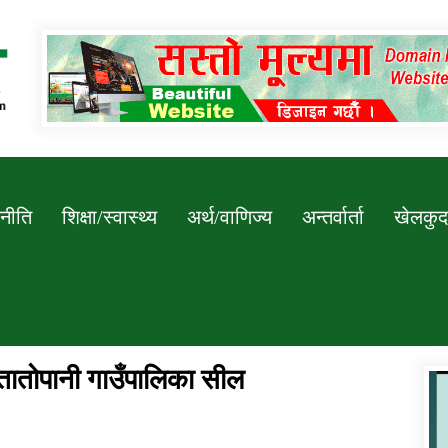
Newssarokar
नीति
शिक्षा/स्वास्थ्य
अर्थ/वाणिज्य
अन्तर्वार्ता
खेलकुद
 तातोपानी गाउँपालिका सील
डिभिजन कार्यालय जुम्लाको सुचना सन्देश