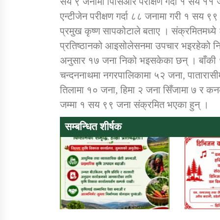
सय ९ जनामा पिसिआर परीक्षण गर्दा १ सय ११ 
एन्टीजेन परीक्षण गर्दा ८८ जनामा गरी १ सय ९९ 
प्रमुख कृष्ण सापकोटाले बताए । संक्रमितमध्ये 
प्रतिष्ठानको आइसोलेसनमा उपचार भइरहेको निम
अनुसार १७ जना निको भइसकेका छन् । बाँकी
चन्दननाथमा नगरपालिकामा ५२ जना, पातारासीम
तिलामा १० जना, हिमा २ जना सिँजामा ७ र कन
जम्मा १ सय ९९ जना संक्रमित भएका हुन् ।
सम्बन्धित शीर्षक