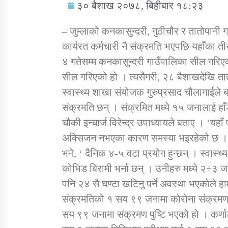
३० बैशाख २०७८, बिहीबार १८:२३
– जुम्लाको कनकासुन्दरी, गुठीचौर र तातोपानी
कार्यरत कर्मचारी नै संक्रमति भएपछि यहाँका 
४ गतेसम्म कनकासुन्दरी गाउँपालिका सील गरि
सामाजिक बिकास कार्यालय जुम्लाकाे सुचना
सील गरिएको हो । त्यसैगरी, २८ बैशाखदेखि त
स्वास्थ्य शाखा संयोजक गुरुप्रसाद चौलागाईले
संक्रमति छन् । संक्रमित मध्ये १५ जनालाई हा
चौकी इन्चार्ज विरेन्द्र उपाध्यायले बताए । ‘य
अक्सिजन नभएका कारण समस्या भइरहेको छ । अर्क
भने, ‘ दैनिक ४-५ वटा प्रयोग हुन्छन् । स्वास्
कोभिड बिरामी भर्ना छन् । उनीहरु मध्ये २÷३
तातोपानी गाउँपालिकाको न्यायिक समिति सम्बन्धी
पनि २४ सै घण्टा खटिनु पर्ने अवस्था भएकोले हा
सन्देश
संक्रमतिको १ सय ९९ जनामा कोरोना संक्रमण प
तातोपानी गाउँपालिका जुम्लाको बालविवाह सन्देश
सय ९९ जनामा संक्रमण पुष्टि भएको हो । कर्णाली 