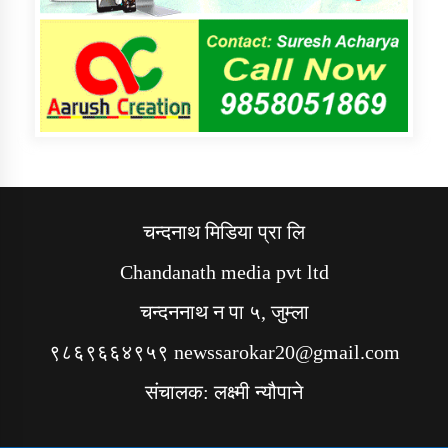
चन्दनाथ मिडिया प्रा लि
Chandanath media pvt ltd
चन्दननाथ न पा ५, जुम्ला
९८६९६६४९५९ newssarokar20@gmail.com
संचालक: लक्ष्मी न्यौपाने