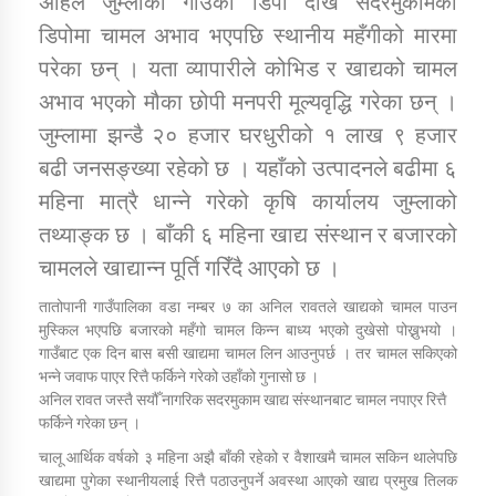
अहिले जुम्लाका गाउँका डिपो देखि सदरमुकामको
डिपोमा चामल अभाव भएपछि स्थानीय महँगीको मारमा
परेका छन् । यता व्यापारीले कोभिड र खाद्यको चामल
डिभिजन कार्यालय जुम्लाको सुचना सन्देश
अभाव भएको मौका छोपी मनपरी मूल्यवृद्धि गरेका छन् ।
जुम्लामा झन्डै २० हजार घरधुरीको १ लाख ९ हजार
बढी जनसङ्ख्या रहेको छ । यहाँको उत्पादनले बढीमा ६
कर्णाली प्रविधि शिक्षालय जुम्लाको सुचना
महिना मात्रै धान्ने गरेको कृषि कार्यालय जुम्लाको
तथ्याङ्क छ । बाँकी ६ महिना खाद्य संस्थान र बजारको
चामलले खाद्यान्न पूर्ति गरिँदै आएको छ ।
सामाजिक बिकास कार्यालय जुम्लाकाे सुचना
तातोपानी गाउँपालिका वडा नम्बर ७ का अनिल रावतले खाद्यको चामल पाउन
मुस्किल भएपछि बजारको महँगो चामल किन्न बाध्य भएको दुखेसो पोख्नुभयो ।
गाउँबाट एक दिन बास बसी खाद्यमा चामल लिन आउनुपर्छ । तर चामल सकिएको
भन्ने जवाफ पाएर रित्तै फर्किने गरेको उहाँको गुनासो छ ।
अनिल रावत जस्तै सयौँ नागरिक सदरमुकाम खाद्य संस्थानबाट चामल नपाएर रित्तै
फर्किने गरेका छन् ।
चालू आर्थिक वर्षको ३ महिना अझै बाँकी रहेको र वैशाखमै चामल सकिन थालेपछि
खाद्यमा पुगेका स्थानीयलाई रित्तै पठाउनुपर्ने अवस्था आएको खाद्य प्रमुख तिलक