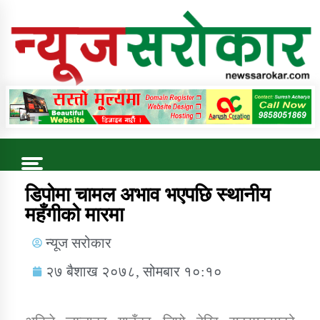
Online News Portal
Trending Now
डिपोमा चामल अभाव भएपछि स्थानीय
महँगीको मारमा
कुषि बिकास कार्यालय जुम्ला सुचना सन्देश
न्यूज सरोकार
२७ बैशाख २०७८, सोमबार १०:१०