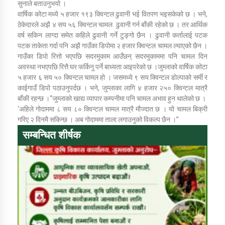
सुनाले बताउनुभयो ।
वार्षिक कोटा मध्ये ५ हजार १९३ क्विन्टल ढुवानी भई वितरण भइसकेको छ । भने,
ठेकेदारले अझै ४ सय ५६ क्विन्टल चामल ढुवानी गर्न बाँकी रहेको छ । तर आर्थिक
कार्यक्रम कार्यान्वयन एकाई जुम्लाको सुचना
वर्ष सकिन लाग्दा समेत कहिले ढुवानी गर्ने टुङ्गो छैन । ढुवानी कर्तालाई पटक
पटक ताकेता गर्दा पनि अझै गाउँका डिपोमा २ हजार क्विन्टल चामल ल्याएको छैन ।
गाउँका डिपो रित्तो भएपछि सदरमुकाम आउँछन् सदरमुकाममा पनि चामल दिन
अवस्था नभएपछि रित्तै घर फर्किनु पर्ने बाध्यता आइपरेको छ ।जुम्लाको वार्षिक कोटा
५ हजार ६ सय ५० क्विन्टल चामल हो । जसमध्ये ९ सय क्विन्टल डोल्पाको सर्मी र
काईगाउँ डिपो पठाउनुपर्दछ । भने, जुम्लाका लागि ४ हजार २५० क्विन्टल मात्रै
बाँकी रहन्छ ।“जुम्लाको खाद्य व्यापार कम्पनीमा पनि चामल अभाव हुन थालेको छ ।
‘अहिले गोदाममा ८ सय ८० क्विन्टल चामल मात्रै मौज्दात छ । यो चामल बिक्री
गरिए २ दिनमै सकिन्छ । अब गोदाममा ताला लगाउनुको विकल्प छैन ।”
सम्बन्धित शीर्षक
कर्णाली प्राविधि शिक्षालय जुम्लाको सुचना