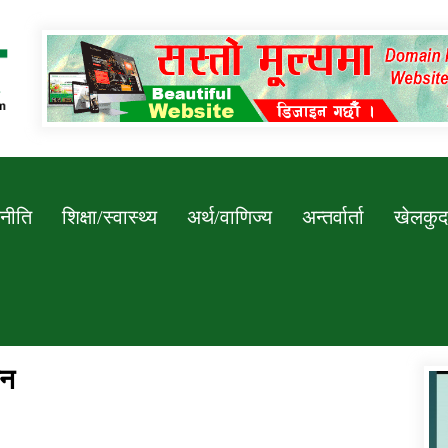
Newssarokar
नीति
शिक्षा/स्वास्थ्य
अर्थ/वाणिज्य
अन्तर्वार्ता
खेलकुद
ान
डिभिजन कार्यालय जुम्लाको सुचना सन्देश