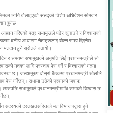
त लिनका लागि बोलाइएको संसद्को विशेष अधिवेशन सोमबार
दान हुनेछ।
 आह्वान गरिएको पत्र सभामुखले पढेर सुनाउने र विश्वासको
कार्यक्रम कार्यान्वयन एकाई जुम्लाको सुचना
 बैठकमा दलीय आधारमा नेताहरूलाई बोल्न समय दिइनेछ।
मा मतदान हुने स्रोतले बतायो।
िन र समयमा सभामुखको अनुमति लिई प्रधानमन्त्रीले सो
्वासको मतका लागि प्रस्ताव पेस गर्ने र विश्वासको मतमा
व्यवस्था छ। जसअनुरुप दोस्रो बैठकमा प्रधानमन्त्री ओलीले
ताव पेस गर्नेछन्। सभामा उठेको प्रश्नको जवाफ
न्। त्यसपछि सभामुखले प्रधानमन्त्रीमाथि सभाको विश्वास छ
तातोपानी गाउँपालिका जुम्लाको महिला तथा
लैङ्गिक हिंसा सम्बन्धी सूचना सन्देश
र्नेछन्।
तातोपानी गाउँपालिका जुम्लाको सूचना
र्णय सदस्यको दस्तखतसहितको मत विभाजनद्वारा हुने