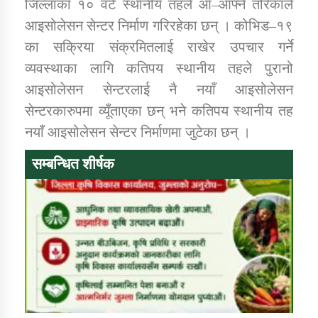
जिल्लाका १० वटै स्थानीय तहले आ–आफ्नै तरिकाले
तातोपानी गाउँपालिकाको न्यायिक समिति सम्बन्धी सन्देश
आइसोलेसन सेन्टर निर्माण गरिरहेका छन् । कोभिड–१९
तातोपानी गाउँपालिका जुम्लाको महिला तथा लैङ्गिक हिंसा
का सक्रिया संक्रमितलाई राखेर उपचार गर्ने
सम्बन्धी सूचना सन्देश
व्यवस्थाका लागि कतिपय स्थानीय तहले पुरानो
तातोपानी गाउँपालिका जुम्लाको महिनावारी सम्बन्धिकाे
आइसोलेसन सेन्टरलाई नै नयाँ आइसोलेसन
सन्देश
सेन्टरकारुपमा व्यूँताएका छन् भने कतिपय स्थानीय तह
तातोपानी गाउँपालिका जुम्लाको बालविवाह सन्देश
नयाँ आइसोलेसन सेन्टर निर्माणमा जुटेका छन् ।
तातोपानी गाउँपालिका जुम्लाको सूचना
सम्बन्धित शीर्षक
तातोपानी गाउँपालिका जुम्लाको सूचना