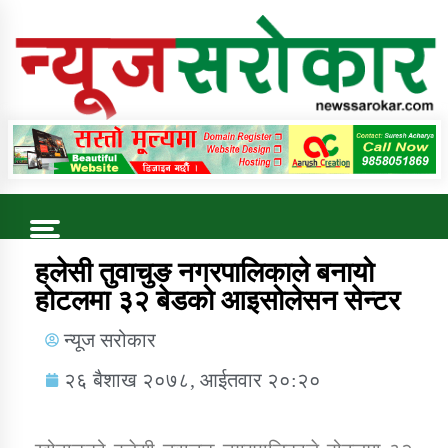
Online News Portal
Trending Now
हलेसी तुवाचुङ नगरपालिकाले बनायो
होटलमा ३२ बेडको आइसोलेसन सेन्टर
कुषि बिकास कार्यालय जुम्ला सुचना सन्देश
न्यूज सरोकार
२६ बैशाख २०७८, आईतवार २०:२०