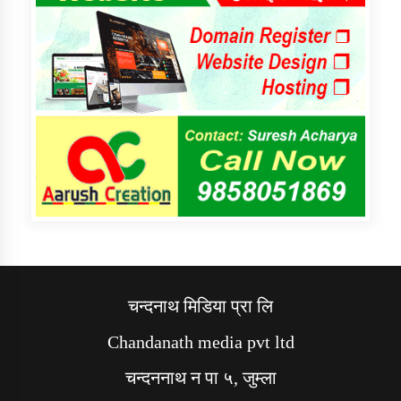
चन्दनाथ मिडिया प्रा लि
Chandanath media pvt ltd
चन्दननाथ न पा ५, जुम्ला