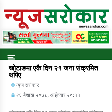
Online News Portal
Trending Now
खोटाङमा एकै दिन २१ जना संक्रमित
थपिए
कुषि बिकास कार्यालय जुम्ला सुचना सन्देश
न्यूज सरोकार
२६ बैशाख २०७८, आईतवार २०:११