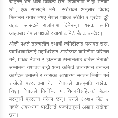
चाहेनन् भने अर्को विकल्प छैन, राजीनामा नै हो भनेका
तातोपानी गाउँपालिकाको न्यायिक समिति सम्बन्धी सन्देश
छौ’, एक सांसदले भने। स्रोतका अनुसार विवाद
तातोपानी गाउँपालिका जुम्लाको महिला तथा लैङ्गिक हिंसा
मिलाउन तयार नभए नेपाल पक्षका संघीय र प्रदेश दुवै
सम्बन्धी सूचना सन्देश
तहका सांसदले राजीनामा दिनेछन्। यसका लागि
तातोपानी गाउँपालिका जुम्लाको महिनावारी सम्बन्धिकाे
आइतबार नेपाल पक्षको स्थायी कमिटी बैठक बस्दैछ।
सन्देश
ओली पक्षले तत्कालीन स्थायी कमिटीलाई यथावत राख्ने,
तातोपानी गाउँपालिका जुम्लाको बालविवाह सन्देश
पदाधिकारीलाई महाधिवेशन आयोजक कमिटीमा परिणत
तातोपानी गाउँपालिका जुम्लाको सूचना
गर्ने, माधव नेपाल र झलनाथ खनाललाई वरिष्ठ नेताको
सम्मानमा यथावत राख्ने अन्य कमिटी चलायमान बनाउन
कार्यदल बनाउने र त्यसका आधारमा संगठन निर्माण गर्न
राखेको प्रस्तावमा नेता नेपालले असहमति राखेका
थिए। नेपालले निर्वाचित पदाधिकारीसहितको बैठक
बस्नुपर्ने प्रस्ताव गरेका छन्। उनले २०७५ जेठ २
गतेकै अवस्थामा पार्टीलाई फर्काउनुपर्ने अडान राखेका
तातोपानी गाउँपालिका जुम्लाको सूचना
छन्।