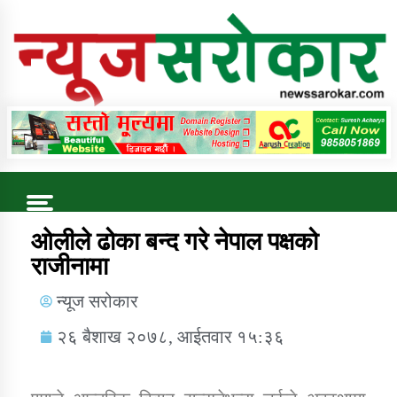
Online News Portal
Trending Now
ओलीले ढोका बन्द गरे नेपाल पक्षको
राजीनामा
कुषि बिकास कार्यालय जुम्ला सुचना सन्देश
न्यूज सरोकार
२६ बैशाख २०७८, आईतवार १५:३६