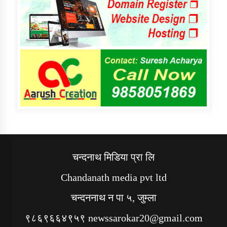
चन्दनाथ मिडिया प्रा लि
Chandanath media pvt ltd
चन्दननाथ न पा ५, जुम्ला
९८६९६६४९५९ newssarokar20@gmail.com