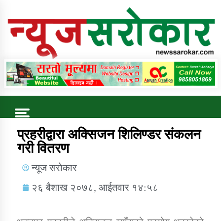
Online News Portal
Trending Now
प्रहरीद्वारा अक्सिजन शिलिण्डर संकलन
गरी वितरण
कुषि बिकास कार्यालय जुम्ला सुचना सन्देश
न्यूज सरोकार
२६ बैशाख २०७८, आईतवार १४:५८