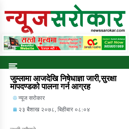
Online News Portal
Trending Now
जुम्लामा आजदेखि निषेधाज्ञा जारी,सुरक्षा
मापदण्डको पालना गर्न आग्रह
कुषि बिकास कार्यालय जुम्ला सुचना सन्देश
न्यूज सरोकार
२३ बैशाख २०७८, बिहीबार ०८:०४