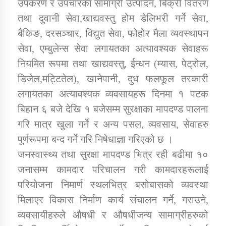
उपकरण र उपचारका सामाग्री उत्पादन, बिक्री वितरण
तातोपानी गाउँपालिकाको न्यायिक समिति सम्बन्धी सन्देश
तथा दुवानी सेवा,खाद्यवस्तु होम डेलिभरी गर्ने सेवा,
तातोपानी गाउँपालिका जुम्लाको महिला तथा लैङ्गिक हिंसा
बैकिङ, दरसञ्चार, विद्युत सेवा, फोहोर मैला व्यवस्थापन
सम्बन्धी सूचना सन्देश
सेवा, एम्बुलेन्स सेवा लगायतका अत्यावश्यक सेवाहरू
तातोपानी गाउँपालिका जुम्लाको महिनावारी सम्बन्धिकाे
नियमित रूपमा तथा खाद्यवस्तु, ईन्धन (म्यास, पेट्रोल,
सन्देश
डिजेल,मट्टितेल), खानेपानी, दुध फलफूल तरकारी
तातोपानी गाउँपालिका जुम्लाको बालविवाह सन्देश
लगायतका अत्यावश्यक व्यवसायहरू दिनमा १ पटक
बिहान ६ बजे देखि १ बजेसम्म सुरक्षाका मापदण्ड पालना
तातोपानी गाउँपालिका जुम्लाको सूचना
गरि मात्र खुला गर्ने र अन्य पसल, व्यवसाय, सेवाहरु
पूर्णरूपमा बन्द गर्ने गरि निषेधाज्ञा गरिएको छ ।
जनस्वास्थ्य तथा सुरक्षा मापदण्ड भित्र रही बढीमा १०
जनासम्म कामदार परिचालन गरी कामदारहरूलाई
परियोजना निमार्ण स्थलभित्र बसोबासको व्यवस्था
मिलाएर विकास निर्माण कार्य संचालन गर्ने, गराउने,
तातोपानी गाउँपालिका जुम्लाको सूचना
व्यवसायीहरुले औषधी र औषधीजन्य सामाग्रीहरुको