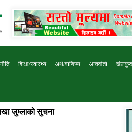
Newssarokar
नीति
शिक्षा/स्वास्थ्य
अर्थ/वाणिज्य
अन्तर्वार्ता
खेलकुद
ाखा जुम्लाको सुचना
डिभिजन कार्यालय जुम्लाको सुचना सन्देश