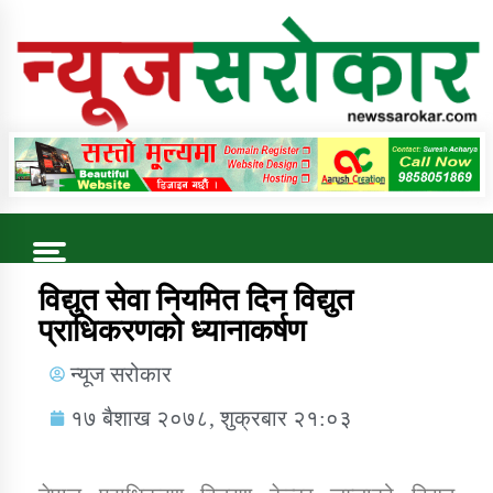
Online News Portal
Trending Now
विद्युत सेवा नियमित दिन विद्युत
प्राधिकरणको ध्यानाकर्षण
कुषि बिकास कार्यालय जुम्ला सुचना सन्देश
न्यूज सरोकार
१७ बैशाख २०७८, शुक्रबार २१:०३