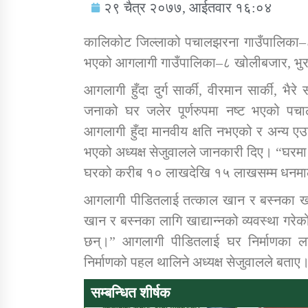
२९ चैत्र २०७७, आईतवार १६:०४
कालिकोट जिल्लाको पचालझरना गाउँपालिका–८
भएको आगलागी गाउँपालिका–८ खोलीबजार, भुरा
आगलागी हुँदा दुर्ग सार्की, वीरमान सार्की, भैर
सामाजिक बिकास कार्यालय जुम्लाकाे सुचना
जनाको घर जलेर पूर्णरुपमा नष्ट भएको पचा
आगलागी हुँदा मानवीय क्षति नभएको र अन्य 
भएको अध्यक्ष सेजुवालले जानकारी दिए। “घरमा
घरको करीब १० लाखदेखि १५ लाखसम्म धनमा
आगलागी पीडितलाई तत्काल खान र बस्नका खाद्
खान र बस्नका लागि खाद्यान्नको व्यवस्था गरेक
छन्।” आगलागी पीडितलाई घर निर्माणका ल
तातोपानी गाउँपालिकाको न्यायिक समिति सम्बन्धी
सन्देश
निर्माणको पहल थालिने अध्यक्ष सेजुवालले बताए
तातोपानी गाउँपालिका जुम्लाको बालविवाह सन्देश
सम्बन्धित शीर्षक