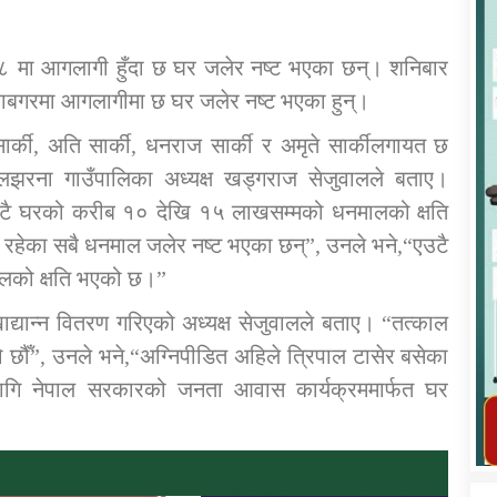
 मा आगलागी हुँदा छ घर जलेर नष्ट भएका छन्। शनिबार
बगरमा आगलागीमा छ घर जलेर नष्ट भएका हुन्।
े सार्की, अति सार्की, धनराज सार्की र अमृते सार्कीलगायत छ
कार्यक्रम कार्यान्वयन एकाई जुम्लाको सुचना
लझरना गाउँपालिका अध्यक्ष खड्गराज सेजुवालले बताए।
एउटै घरको करीब १० देखि १५ लाखसम्मको धनमालको क्षति
 रहेका सबै धनमाल जलेर नष्ट भएका छन्”, उनले भने,“एउटै
लको क्षति भएको छ।”
यान्न वितरण गरिएको अध्यक्ष सेजुवालले बताए। “तत्काल
ो छौँ”, उनले भने,“अग्निपीडित अहिले त्रिपाल टासेर बसेका
ागि नेपाल सरकारको जनता आवास कार्यक्रममार्फत घर
तातोपानी गाउँपालिका जुम्लाको महिला तथा
लैङ्गिक हिंसा सम्बन्धी सूचना सन्देश
।
तातोपानी गाउँपालिका जुम्लाको सूचना