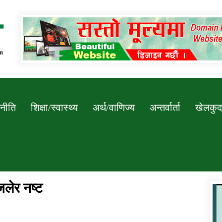
Newssarokar
नीति
शिक्षा/स्वास्थ्य
अर्थ/वाणिज्य
अन्तर्वार्ता
खेलकुद
लेर नष्ट
डिभिजन कार्यालय जुम्लाको सुचना सन्देश