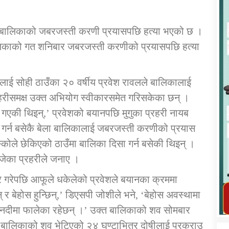
ना बालिकाको जबरजस्ती करणी प्रयासपछि हत्या भएको छ ।
बालिकाको गत शनिबार जबरजस्ती करणीको प्रयासपछि हत्या
कार्यक्रम कार्यान्वयन एकाई जुम्लाको सुचना
लाई सोही ठाउँका २० वर्षीय प्रवेश रावलले बालिकालाई
हरीसमक्ष उक्त अभियोग स्वीकारसमेत गरिसकेका छन् ।
 गएकी थिइन्,’ प्रवेशको बयानपछि मुगुका प्रहरी नायब
ा गर्न बसेकै बेला बालिकालाई जबरजस्ती करणीको प्रयास
कोले छेकिएको ठाउँमा बालिका दिसा गर्न बसेकी थिइन् ।
ोजेका प्रहरीले जनाए ।
र गरेपछि आफूले धकेलेको प्रवेशले बयानका क्रममा
तातोपानी गाउँपालिका जुम्लाको महिला तथा
लैङ्गिक हिंसा सम्बन्धी सूचना सन्देश
् र बेहोस हुन्छिन्,’ डिएसपी जोशीले भने, ‘बेहोस अवस्थामा
ी नदीमा फालेका रहेछन् ।’ उक्त बालिकाको शव सोमबार
तातोपानी गाउँपालिका जुम्लाको सूचना
 बालिकाको शव भेटिएको २४ घण्टाभित्र दोषीलाई प्रक्राउ