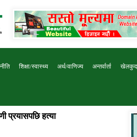
Newssarokar
नीति
शिक्षा/स्वास्थ्य
अर्थ/वाणिज्य
अन्तर्वार्ता
खेलकुद
ी प्रयासपछि हत्या
डिभिजन कार्यालय जुम्लाको सुचना सन्देश