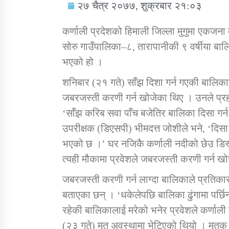
२७ चैत्र २०७७, शुक्रबार २१:०३
कर्णाली प्रदेशको हिमाली जिल्ला मुगुमा एकज
सोरु गाउँपालिका–८, तारापानीकी ९ वर्षीया 
भएको हो ।
सामाजिक बिकास कार्यालय जुम्लाकाे सुचना
शनिबार (२१ गते) साँझ दिशा गर्न गएकी बालिका
जबरजस्ती करणी गर्न खोजेका थिए । उनले प्र
‘साँझ करिब सवा पाँच बजेतिर बालिका दिसा गर्न
उपरीक्षक (डिएसपी) भीमदत्त जोशीले भने, ‘दिस
भएको छ ।’ घर नजिकै कर्णाली नदीको छेउ डिस्
त्यही मौकामा प्रवेशले जबरजस्ती करणी गर्न ख
जबरजस्ती करणी गर्न लाग्दा बालिकाले प्रतिका
तातोपानी गाउँपालिकाको न्यायिक समिति सम्बन्धी
सन्देश
बताएका छन् । ‘धकेलेपछि बालिका ढुंगामा पर्छिन
रहेकी बालिकालाई मरेको भनेर प्रवेशले कर्णाल
तातोपानी गाउँपालिका जुम्लाको बालविवाह सन्देश
(२३ गते) मृत अवस्थामा भेटिएको थियो । मृतक