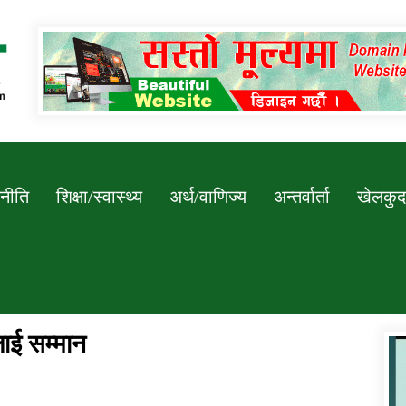
Newssarokar
नीति
शिक्षा/स्वास्थ्य
अर्थ/वाणिज्य
अन्तर्वार्ता
खेलकुद
लाई सम्मान
डिभिजन कार्यालय जुम्लाको सुचना सन्देश