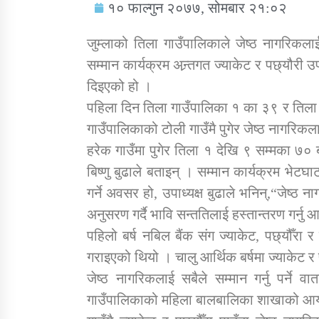
१० फाल्गुन २०७७, सोमबार २१:०२
जुम्लाको तिला गाउँपालिकाले जेष्ठ नागरिकल
सम्मान कार्यक्रम अन्र्तगत ज्याकेट र पछ्यौरी 
दिइएको हो ।
सामाजिक बिकास कार्यालय जुम्लाकाे सुचना
पहिला दिन तिला गाउँपालिका १ का ३९ र तिला 
गाउँपालिकाको टोली गाउँमै पुगेर जेष्ठ नागरिकल
हरेक गाउँमा पुगेर तिला १ देखि ९ सम्मका ७० बर
बिष्णु बुढाले बताइन् । सम्मान कार्यक्रम भे
गर्ने अवसर हो, उपाध्यक्ष बुढाले भनिन्,“जेष्ठ 
अनुसरण गर्दै भावि सन्ततिलाई हस्तान्तरण गर्न
पहिलो बर्ष नबिल बैंक संग ज्याकेट, पछ्यौँरा
तातोपानी गाउँपालिकाको न्यायिक समिति सम्बन्धी
गराइएको थियो । चालु आर्थिक बर्षमा ज्याकेट र
सन्देश
जेष्ठ नागरिकलाई सबैले सम्मान गर्नु पर्ने
तातोपानी गाउँपालिका जुम्लाको बालविवाह सन्देश
गाउँपालिकाको महिला बालबालिका शाखाको आयो