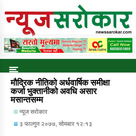
Online News Portal
Trending Now
मौद्रिक नीतिको अर्धवार्षिक समीक्षा
कर्जा भुक्तानीको अवधि असार
मसान्तसम्म
कुषि बिकास कार्यालय जुम्ला सुचना सन्देश
न्यूज सरोकार
३ फाल्गुन २०७७, सोमबार १२:१३