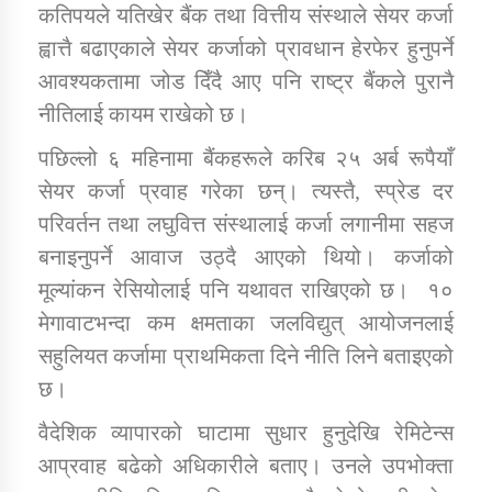
कतिपयले यतिखेर बैंक तथा वित्तीय संस्थाले सेयर कर्जा
तातोपानी गाउँपालिकाको न्यायिक समिति सम्बन्धी सन्देश
ह्वात्तै बढाएकाले सेयर कर्जाको प्रावधान हेरफेर हुनुपर्ने
तातोपानी गाउँपालिका जुम्लाको महिला तथा लैङ्गिक हिंसा
आवश्यकतामा जोड दिँदै आए पनि राष्ट्र बैंकले पुरानै
सम्बन्धी सूचना सन्देश
नीतिलाई कायम राखेको छ।
तातोपानी गाउँपालिका जुम्लाको महिनावारी सम्बन्धिकाे
सन्देश
पछिल्लो ६ महिनामा बैंकहरूले करिब २५ अर्ब रूपैयाँ
सेयर कर्जा प्रवाह गरेका छन्। त्यस्तै, स्प्रेड दर
तातोपानी गाउँपालिका जुम्लाको बालविवाह सन्देश
परिवर्तन तथा लघुवित्त संस्थालाई कर्जा लगानीमा सहज
तातोपानी गाउँपालिका जुम्लाको सूचना
बनाइनुपर्ने आवाज उठ्दै आएको थियो। कर्जाको
मूल्यांकन रेसियोलाई पनि यथावत राखिएको छ। १०
मेगावाटभन्दा कम क्षमताका जलविद्युत् आयोजनलाई
सहुलियत कर्जामा प्राथमिकता दिने नीति लिने बताइएको
छ।
वैदेशिक व्यापारको घाटामा सुधार हुनुदेखि रेमिटेन्स
तातोपानी गाउँपालिका जुम्लाको सूचना
आप्रवाह बढेको अधिकारीले बताए। उनले उपभोक्ता