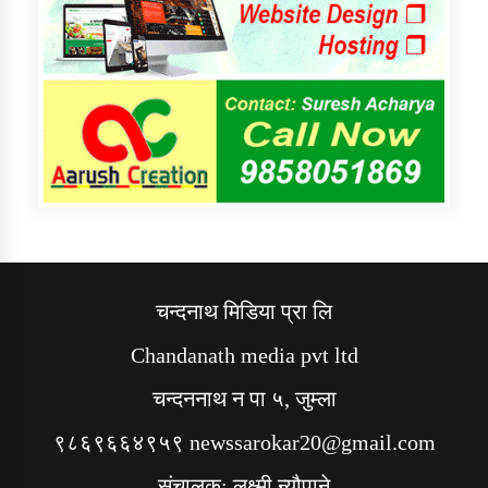
चन्दनाथ मिडिया प्रा लि
Chandanath media pvt ltd
चन्दननाथ न पा ५, जुम्ला
९८६९६६४९५९ newssarokar20@gmail.com
संचालक: लक्ष्मी न्यौपाने