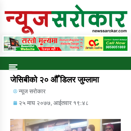
Online News Portal
Trending Now
जेसिबीको २० औँ डिलर जुम्लामा
न्यूज सरोकार
कुषि बिकास कार्यालय जुम्ला सुचना सन्देश
२५ माघ २०७७, आईतवार १९:४८