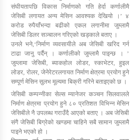
तातोपानी गाउँपालिकाको न्यायिक समिति सम्बन्धी सन्देश
संघीयतापछि विकास निर्माणको गति हेर्दा कर्णालीमै
जेसिबी लगायत अन्य मेसिन आवश्यक देखियो ।’ ४
तातोपानी गाउँपालिका जुम्लाको महिला तथा लैङ्गिक हिंसा
सम्बन्धी सूचना सन्देश
करोड रुपैयाँभन्दा बढीको एकल लगानीमा जुम्लामै
जेसिबी डिलर सञ्चालन गरिएको खड्काले बताए ।
तातोपानी गाउँपालिका जुम्लाको महिनावारी सम्बन्धिकाे
सन्देश
उनले भने,‘निर्माण व्यवसायीले अब जेसिबी खरिद गर्न
टाढा जानु पर्दैन् । कर्णालीको जुम्लामै पाइन्छ । ’
तातोपानी गाउँपालिका जुम्लाको बालविवाह सन्देश
जुम्लामा जेसिबी, ब्याकहोल लोडर, स्काभेटर, हुइल
तातोपानी गाउँपालिका जुम्लाको सूचना
लोडर, रोलर, जेनेरेटरलगायत निर्माण क्षेत्रमा प्रयोग हुने
सम्पूर्ण मेसिन सुलभ मूल्यमा बिक्री गरिने बताइएको छ ।
जेसिबी कम्पन्नीका सेल्स म्यानेजर कञ्चन सिलवालले
निर्माण क्षेत्रमा प्रयोग हुने ८० प्रतिशत विभिन्न मेसिन
जेसिबीले नै उपलब्ध गराउँदै आएको बताए । अब जेसिबी
संगै जेसिबी बिग्रेको खण्डमा चाहिने सबै सामान जुम्लामै
तातोपानी गाउँपालिका जुम्लाको सूचना
पाइने भएको हो ।