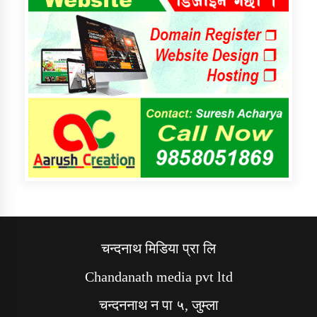
चन्दनाथ मिडिया प्रा लि
Chandanath media pvt ltd
चन्दननाथ न पा ५, जुम्ला