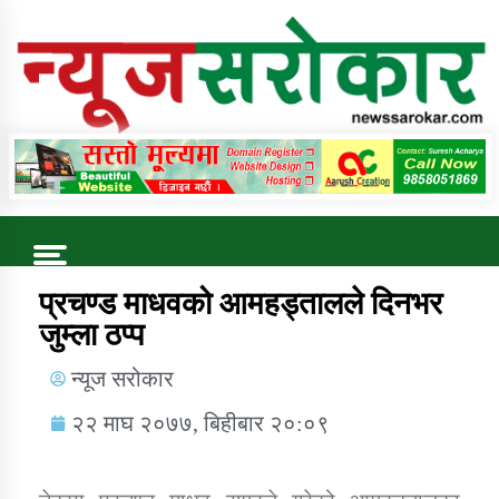
Online News Portal
Trending Now
प्रचण्ड माधवको आमहड्तालले दिनभर
जुम्ला ठप्प
कुषि बिकास कार्यालय जुम्ला सुचना सन्देश
न्यूज सरोकार
२२ माघ २०७७, बिहीबार २०:०९