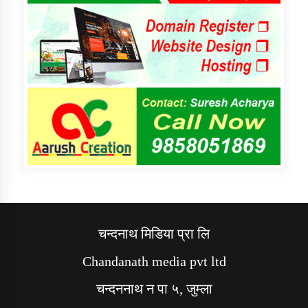
चन्दनाथ मिडिया प्रा लि
Chandanath media pvt ltd
चन्दननाथ न पा ५, जुम्ला