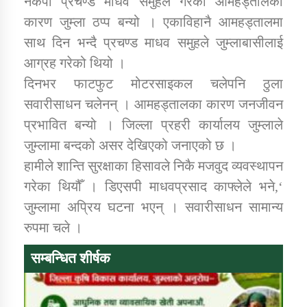
नेकपा प्रचण्ड माधव समुहले गरेको आमहड्तालका
कारण जुम्ला ठप्प बन्यो । एकाविहानै आमहड्तालमा
साथ दिन भन्दै प्रचण्ड माधव समुहले जुम्लाबासीलाई
डिभिजन कार्यालय जुम्लाको सुचना सन्देश
आग्रह गरेको थियो ।
दिनभर फाटफुट मोटरसाइकल चलेपनि ठुला
सवारीसाधन चलेनन् । आमहड्तालका कारण जनजीवन
कर्णाली प्रविधि शिक्षालय जुम्लाको सुचना
प्रभावित बन्यो । जिल्ला प्रहरी कार्यालय जुम्लाले
जुम्लामा बन्दको असर देखिएको जनाएको छ ।
हामीले शान्ति सुरक्षाका हिसावले निकै मजवुद व्यवस्थापन
गरेका थियौँ । डिएसपी माधवप्रसाद काफ्लेले भने,‘
सामाजिक बिकास कार्यालय जुम्लाकाे सुचना
जुम्लामा अप्रिय घटना भएन् । सवारीसाधन सामान्य
रुपमा चले ।
सम्बन्धित शीर्षक