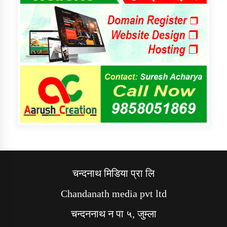
चन्दनाथ मिडिया प्रा लि
Chandanath media pvt ltd
चन्दननाथ न पा ५, जुम्ला