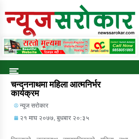
Online News Portal
Trending Now
चन्दननाथमा महिला आत्मनिर्भर
कार्यक्रम
कुषि बिकास कार्यालय जुम्ला सुचना सन्देश
न्यूज सरोकार
२१ माघ २०७७, बुधबार २०:३५