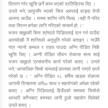
तातोपानी गाउँपालिकाको न्यायिक समिति सम्बन्धी सन्देश
वितरण गरेर खुसि छर्ने काम भएको प्रतिक्रिया दिए ।
उनले भने,‘आफुसँग भएको चिज अरुलाई वाड्दा वेग्लै
तातोपानी गाउँपालिका जुम्लाको महिला तथा लैङ्गिक हिंसा
आनन्द आउँछ । मनमा शान्ति पनि मिल्छ ।यही नै गरिव
सम्बन्धी सूचना सन्देश
तथा विपन्न बर्गका लागि गरिएको सत्कर्म हो ।’
तातोपानी गाउँपालिका जुम्लाको महिनावारी सम्बन्धिकाे
भजन समुहकी बिना श्रेष्ठले पिडितलाई दान गर्न पाउँदा
सन्देश
आत्मदेखी नै शान्तिको अनुभुति गरेको बताइन् । गाउँमै
तातोपानी गाउँपालिका जुम्लाको बालविवाह सन्देश
गएर न्यानो कम्वल र राहत पाउदा अग्नि पीडित निकै
तातोपानी गाउँपालिका जुम्लाको सूचना
खुसि थिए । अग्नी पीडित जीवन रोकाया सत्य साई
भजन समुहले प्रसंसनीय कार्य गरेको बताए । उनले
भने,‘अत्याधिक चिसो यामलाई छल्नका लागी राम्रो कार्य
गरेको छ । ’ अग्नि पीडित ५८ बर्षिय खडक रोकाया
आगामी दिनहरुमा अभैm साथ र सहयोगको अपेक्षा रहेको
बताए । अग्नि पिडितलाई हिउँदको समयमा चिसोले
थरथरी काँप्नबाट बच्नका लागी ठुलो सहयोग मिलेको
तातोपानी गाउँपालिका जुम्लाको सूचना
उनले बताए ।