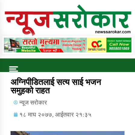
Online News Portal
Trending Now
अग्निपीडितलाई सत्य साई भजन
समुहको राहत
कुषि बिकास कार्यालय जुम्ला सुचना सन्देश
न्यूज सरोकार
१८ माघ २०७७, आईतवार २१:३५