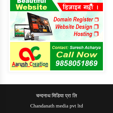
चन्दनाथ मिडिया प्रा लि
Chandanath media pvt ltd