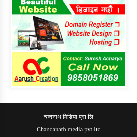
चन्दनाथ मिडिया प्रा लि
Chandanath media pvt ltd