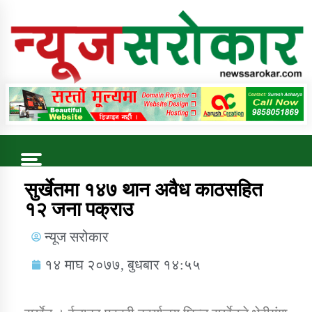
Online News Portal
Trending Now
सुर्खेतमा १४७ थान अवैध काठसहित
१२ जना पक्राउ
कुषि बिकास कार्यालय जुम्ला सुचना सन्देश
न्यूज सरोकार
१४ माघ २०७७, बुधबार १४:५५