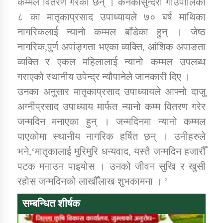
कम्मल वितरण गरेका छन् । कनकासुन्दरी गाउँपालिका
८ का मातृकाप्रसाद उपाध्यायले ७० बर्ष माथिका
नागरिकलाई न्यानो कम्मल बाँडेका हुन् । जेष्ठ
डिभिजन कार्यालय जुम्लाको सुचना सन्देश
नागरिक,पुर्ण अपांङ्गता भएका व्यक्ति, आंशिक अपाङता
व्यक्ति र एकल महिलालाई न्यानो कम्मल उपलब्ध
गराएको स्थानीय उपेन्द्र न्यौपानेले जानकारी दिए ।
कर्णाली प्रविधि शिक्षालय जुम्लाको सुचना
उनका अनुसार मातृकाप्रसाद उपाध्यायले आफ्नो दाजु
अग्नीप्रसाद उपाध्याय मार्फत न्यानो कम्म वितरण गरेर
जन्मदिन मनाएका हुन् । जन्मदिनमा न्यानो कम्मल
पाएकोमा स्थानीय नागरिक हर्षित छन् । उनीहरुले
सामाजिक बिकास कार्यालय जुम्लाकाे सुचना
भने,‘मातृकालाई मुरिमुरि धन्यवाद, यस्तै जन्मदिन हजारौँ
पटक मनाउन पाइयोस । उनको जीवन सुखि र खुसी
रहोस जन्मदिनको लाखौँलाख शुभकामना । ’
सम्बन्धित शीर्षक