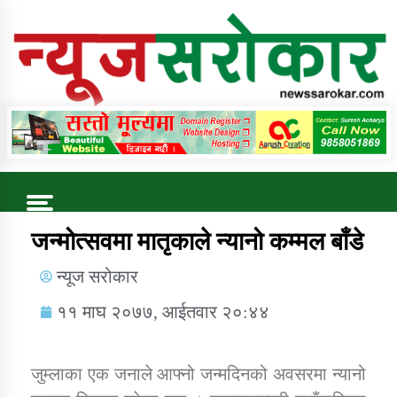
Online News Portal
Trending Now
जन्मोत्सवमा मातृकाले न्यानो कम्मल बाँडे
न्यूज सरोकार
कुषि बिकास कार्यालय जुम्ला सुचना सन्देश
११ माघ २०७७, आईतवार २०:४४
जुम्लाका एक जनाले आफ्नो जन्मदिनको अवसरमा न्यानो