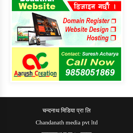
चन्दनाथ मिडिया प्रा लि
Chandanath media pvt ltd