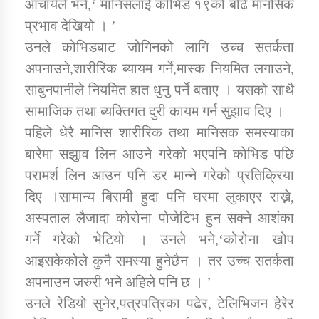
आचार्यले भने,‘ मानिसलाई कोभिड १९को बढि मानसिक
प्रभाव देखियो । ’
कार्यक्रम कार्यान्वयन एकाई जुम्लाको सुचना
उनले कोभिडबाट जोगिनको लागि उच्च सतर्कता
अपनाउने,शारीरिक ब्यायम गर्ने,मास्क नियमित लगाउने,
साबुनपानीले नियमित हात धुनु पर्ने बताए । यसको साथै
सामाजिक तथा ब्यक्तिगत दुरी कायम गर्न सुझाव दिए ।
पहिले धेरै मानिस शारीरिक तथा मानिसक समस्याका
बारेमा सझुाव लिन आउने गरेको भएपनि कोभिड पछि
परामर्श लिन आउन पनि डर मान्ने गरेको प्रतिक्रिया
कर्णाली प्राविधि शिक्षालय जुम्लाको सुचना
दिए ।सामान्य बिरामी हुदा पनि घरमा लुकाएर राख्ने,
अस्पताल लैजादा कोरोना पोजेटिभ हुन सक्ने आशंका
गर्ने गरेको भेटियो । उनले भने,‘कोरोना खोप
आइसकेकोले कुनै समस्या हुनेछैन । तर उच्च सतर्कता
अपनाउन जरुरी भने अहिले पनि छ । ’
उनले रेडियो सुनेर,पत्रपत्रिका पढेर, टेलिभिजन हेरेर