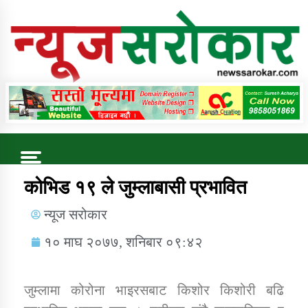
Online News Portal
Trending Now
कोभिड १९ ले जुम्लाबासी प्रभावित
न्यूज सरोकार
कुषि बिकास कार्यालय जुम्ला सुचना सन्देश
१० माघ २०७७, शनिबार ०९:४२
जुम्लामा कोरोना भाइरसबाट किशोर किशोरी बढि