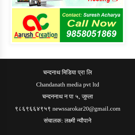
चन्दनाथ मिडिया प्रा लि
Chandanath media pvt ltd
चन्दननाथ न पा ५, जुम्ला
९८६९६६४९५९ newssarokar20@gmail.com
संचालक: लक्ष्मी न्यौपाने