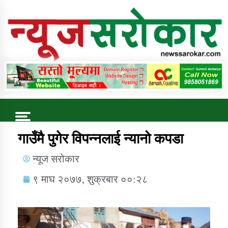
Online News Portal
Trending Now
गाउँमै पुगेर विपन्नलाई न्यानो कपडा
न्यूज सरोकार
कुषि बिकास कार्यालय जुम्ला सुचना सन्देश
९ माघ २०७७, शुक्रबार ००:२८