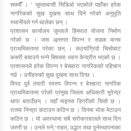
तातोपानी गाउँपालिकाको न्यायिक समिति सम्बन्धी सन्देश
सक्यौँ । ’ जुम्लाबासी सिडिओ भएकोले यहाँका हरेक
नागरिकको सुख दुखमा साथ दिने गरेको अनुभुति
तातोपानी गाउँपालिका जुम्लाको महिला तथा लैङ्गिक हिंसा
स्थानीयले गर्न थालेका छन् ।
सम्बन्धी सूचना सन्देश
प्रशासन कार्यालय जुम्लाले हिमपात योजना निर्माण
तातोपानी गाउँपालिका जुम्लाको महिनावारी सम्बन्धिकाे
गरेको छ । जस अन्र्तगत विपन्न र सडक मानव
सन्देश
प्राथमिकतामा परेका छन् । कठ्यांग्रिदो चिसोबाट
तातोपानी गाउँपालिका जुम्लाको बालविवाह सन्देश
कसरी बचाउने भन्ने बिषयमा ध्यान केन्द्रीत भएको छ ।
तातोपानी गाउँपालिका जुम्लाको सूचना
प्रशासनले हरेक विपन्न र बेसहारा नागरिकको पहिचान
गर्छ । उनीहरुको सुख दुखमा साथ दिन्छ ।
विपद पुर्व तयारी स्वरुप विपन्न र बेसहारा नागरिक
प्राथमिकतामा परेको प्रमुख जिल्ला अधिकारी भुपेन्द्र
थापा बताउँछन् । यहाँ माइनस डिग्रीको चिसो छ ।
रातमा निन्द्रा कटाउन कठिन छ । दिनमा भोक मेटाउन
कठिन छ । यो अवस्थामा सबै सरोकारवालले साथ दिन
तातोपानी गाउँपालिका जुम्लाको सूचना
जरुरी छ । उनले भने,‘राहत, उद्धार तथा पुर्नस्थापनाका