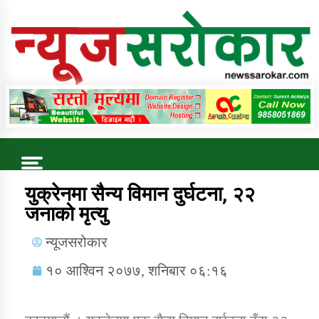
Online News Portal
Trending Now
युक्रेनमा सैन्य विमान दुर्घटना, २२
जनाको मृत्यु
कुषि बिकास कार्यालय जुम्ला सुचना सन्देश
न्यूजसरोकार
१० आश्विन २०७७, शनिबार ०६:१६