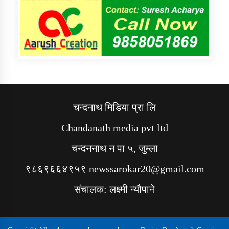
चन्दनाथ मिडिया प्रा लि
Chandanath media pvt ltd
चन्दननाथ न पा ५, जुम्ला
९८६९६६४९५९ newssarokar20@gmail.com
संचालक: लक्ष्मी न्यौपाने