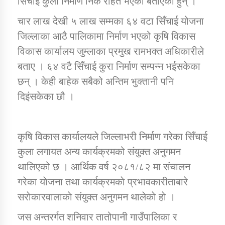
सिँचाई कुलो निर्माण निकै राहत भएको बताएका हुन् ।
चार लाख देखी ५ लाख सम्मका ६४ वटा सिँचाई योजना
कार्यक्रम कार्यान्वयन एकाई जुम्लाको सुचना
जिल्लाका आठै पालिकामा निर्माण भएको कृषि विकास
विकास कार्यालय जुम्लाका प्रमुख रामभक्त अधिकारीले
बताए । ६४ वटै सिँचाई कुरा निर्माण सम्पन्न भईसकेका
छन् । केही बाहेक सबैको अन्तिम भुक्तानी पनि
दिइंसकेका छौ ।
कर्णाली प्राविधि शिक्षालय जुम्लाको सुचना
कृषि विकास कार्यालयले जिल्लाभरी निर्माण गरेका सिँचाई
कुला लगायत अन्य कार्यक्रमको संयुक्त अनुगमन
थालिएको छ । आर्थिक वर्ष २०८१/८२ मा संचालन
गरेका याेजना तथा कार्यक्रमकाे प्रभावकारीताबारे
सराेकारवालाकाे संयुक्त अनुगमन थालेकाे हाे ।
जस अन्तरर्गत शनिवार तातोपानी गाउँपालिका र