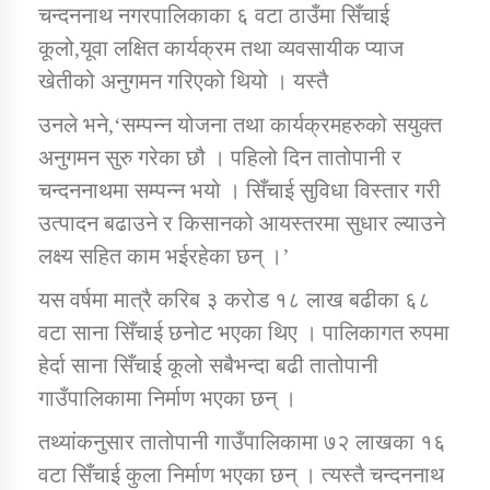
चन्दननाथ नगरपालिकाका ६ वटा ठाउँमा सिँचाई
तातोपानी गाउँपालिकाको न्यायिक समिति सम्बन्धी सन्देश
कूलो,यूवा लक्षित कार्यक्रम तथा व्यवसायीक प्याज
तातोपानी गाउँपालिका जुम्लाको महिला तथा लैङ्गिक हिंसा
खेतीको अनुगमन गरिएको थियो । यस्तै
सम्बन्धी सूचना सन्देश
उनले भने,‘सम्पन्न योजना तथा कार्यक्रमहरुको सयुक्त
तातोपानी गाउँपालिका जुम्लाको महिनावारी सम्बन्धिकाे
सन्देश
अनुगमन सुरु गरेका छौ । पहिलो दिन तातोपानी र
चन्दननाथमा सम्पन्न भयो । सिँचाई सुविधा विस्तार गरी
तातोपानी गाउँपालिका जुम्लाको बालविवाह सन्देश
उत्पादन बढाउने र किसानको आयस्तरमा सुधार ल्याउने
तातोपानी गाउँपालिका जुम्लाको सूचना
लक्ष्य सहित काम भईरहेका छन् ।’
यस वर्षमा मात्रै करिब ३ करोड १८ लाख बढीका ६८
वटा साना सिँचाई छनोट भएका थिए । पालिकागत रुपमा
हेर्दा साना सिँचाई कूलो सबैभन्दा बढी तातोपानी
गाउँपालिकामा निर्माण भएका छन् ।
तथ्यांकनुसार तातोपानी गाउँपालिकामा ७२ लाखका १६
तातोपानी गाउँपालिका जुम्लाको सूचना
वटा सिँचाई कुला निर्माण भएका छन् । त्यस्तै चन्दननाथ