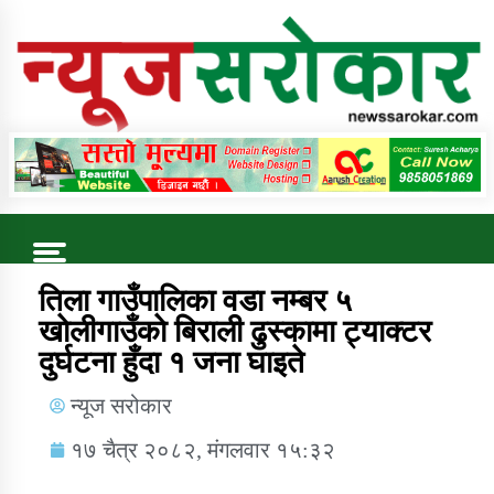
Online News Portal
Trending Now
तिला गाउँपालिका वडा नम्बर ५
खाेलीगाउँकाे बिराली ढुस्कामा ट्याक्टर
दुर्घटना हुँदा १ जना घाइते
कुषि बिकास कार्यालय जुम्ला सुचना सन्देश
न्यूज सरोकार
१७ चैत्र २०८२, मंगलवार १५:३२