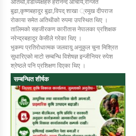
अतिथी,वडाध्यक्षहरु हरीनन्द आचार्य,रन्जित
बुढा,कृष्णबहादुर बुढा,विपद् शाखा ्रमुख दीपराज
कार्यक्रम कार्यान्वयन एकाई जुम्लाको सुचना
रोकाया समेत अतिथीको रुपमा उपस्थित थिए ।
तालिमको सहजीरकण कारीतास नेपालका प्रशिक्षक
नरेन्द्रबहादुर केसीले गरेका थिए ।
भुकम्प प्रतिरोधात्मक जलवायु अनुकुल चुना मिश्रित
सुधारिएको माटो सम्बन्धि विशेषज्ञ इन्जीनियर रुपेश
श्रेष्ठले पनि प्रशिक्षण दिएका थिए ।
सम्बन्धित शीर्षक
कर्णाली प्राविधि शिक्षालय जुम्लाको सुचना