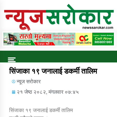
Online News Portal
Trending Now
सिंजाका १९ जनालाई डकर्मी तालिम
न्यूज सरोकार
कुषि बिकास कार्यालय जुम्ला सुचना सन्देश
२१ जेष्ठ २०८२, मंगलवार ०७:४५
सिंजाका १९ जनालाई डकर्मी तालिम