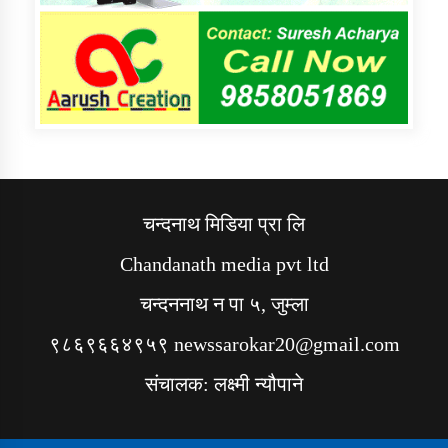
चन्दनाथ मिडिया प्रा लि
Chandanath media pvt ltd
चन्दननाथ न पा ५, जुम्ला
९८६९६६४९५९ newssarokar20@gmail.com
संचालक: लक्ष्मी न्यौपाने