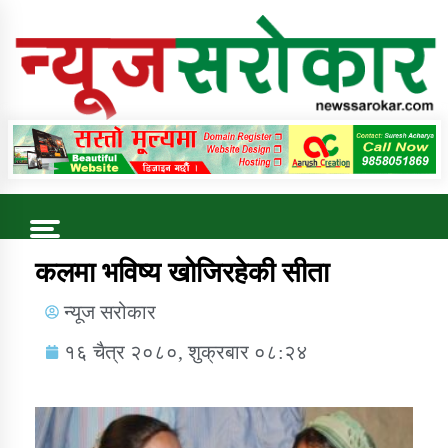
Online News Portal
Trending Now
कलमा भविष्य खोजिरहेकी सीता
न्यूज सरोकार
कुषि बिकास कार्यालय जुम्ला सुचना सन्देश
१६ चैत्र २०८०, शुक्रबार ०८:२४