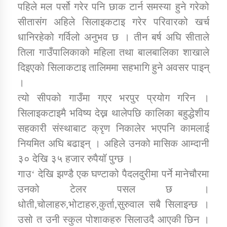
पहिले मल पर्सो गरेर पनि छाक टार्न समस्या हुने गरेको
सीतासंग अहिले सिलाइकटाइ गरेर परिवारको खर्च
कार्यक्रम कार्यान्वयन एकाई जुम्लाको सुचना
धानिरहेको गर्विलो अनुभव छ । तीन बर्ष अघि सीताले
तिला गाउँपालिकाको महिला तथा बालबालिका शाखाले
दिइएको सिलाकटाइ तालिममा सहभागि हुने अवसर पाइन्
।
त्यो सीपको गाउँमा गएर भरपुर प्रयोग गरिन ।
सिलाइकटाइमै भविष्य देख्न थालेपछि कालिका बहुद्धेशीय
सहकारी संस्थाबाट क्रृण निकालेर भएपनि कामलाई
कर्णाली प्राविधि शिक्षालय जुम्लाको सुचना
नियमित अघि बढाइन् । अहिले उनको मासिक आम्दानी
३० देखि ३५ हजार रुपैयॉ पुग्छ ।
गाउ‘ देखि झण्डै एक घण्टाको पैदलदुरीमा पर्ने मानेचौरमा
उनको टेलर पसल छ ।
धोती,चोलाहरु,भोटाहरु,कुर्ता,सुरुवाल सबै सिलाइन्छ ।
उसो त उनी स्कुल पोशाकहरु सिलाउदै आएकी छिन ।