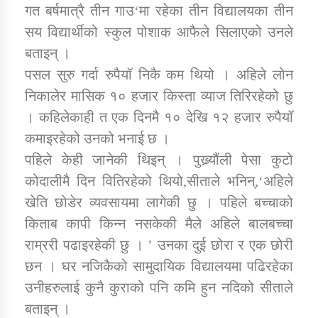
तातोपानी गाउँपालिकाको न्यायिक समिति सम्बन्धी सन्देश
गत बर्षमात्रै तीन गाउ‘मा रहेका तीन विद्यालयका तीन
सय विद्यार्थीको स्कुल पोशाक आफैले सिलाएको उनले
तातोपानी गाउँपालिका जुम्लाको महिला तथा लैङ्गिक हिंसा
बताइन् ।
सम्बन्धी सूचना सन्देश
पसल सुरु गर्दा रुपैयॉ निकै कम थियो । अहिले लोन
तातोपानी गाउँपालिका जुम्लाको महिनावारी सम्बन्धिकाे
निकालेर मासिक १० हजार किस्ता व्याज तिरिरहेको छु
सन्देश
। कहिलेकाही त एक दिनमै १० देखि १२ हजार रुपैयॉ
तातोपानी गाउँपालिका जुम्लाको बालविवाह सन्देश
कमाइरहेको उनको भनाई छ ।
तातोपानी गाउँपालिका जुम्लाको सूचना
पहिले केही जानेकी थिइन् । पुख्र्यौंली पेसा कुटो
कोदालीमै दिन वितिरहेको थियो,सीताले भनिन्,‘अहिले
खेति छोडेर व्यवसायमा लागेकी छु । पहिले बच्चाको
किताब कापी किन्न नसकेकी मैले अहिले बालबच्चा
राम्ररी पढाइरहेकी छु । ’ उनका दुई छोरा र एक छोरी
छन । घर नजिकैको सामुदायिक विद्यालयमा पढिरहेका
उनीहरुलाई कुनै कुराको पनि कमि हुन नदिको सीताले
तातोपानी गाउँपालिका जुम्लाको सूचना
बताइन् ।