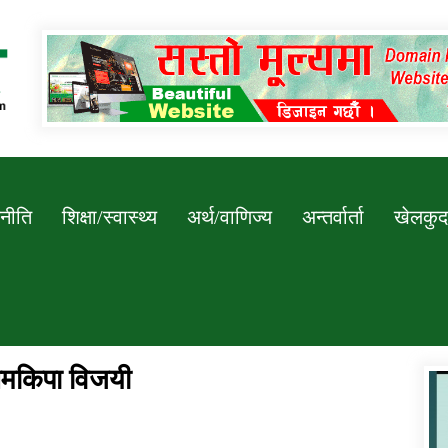
Newssarokar
नीति
शिक्षा/स्वास्थ्य
अर्थ/वाणिज्य
अन्तर्वार्ता
खेलकुद
नेमकिपा विजयी
डिभिजन कार्यालय जुम्लाको सुचना सन्देश