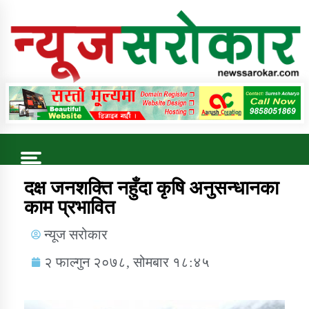
Online News Portal
Trending Now
दक्ष जनशक्ति नहुँदा कृषि अनुसन्धानका
काम प्रभावित
कुषि बिकास कार्यालय जुम्ला सुचना सन्देश
न्यूज सरोकार
२ फाल्गुन २०७८, सोमबार १८:४५