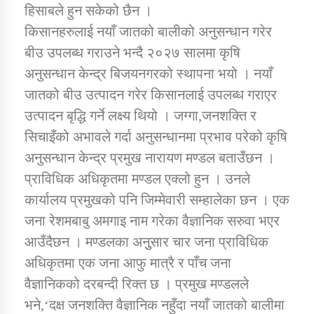
तातोपानी गाउँपालिकाको न्यायिक समिति सम्बन्धी सन्देश
हिसाबले हुन सकेको छैन ।
किसानहरुलाई नयाँ जातको बालीको अनुसन्धान गरेर
तातोपानी गाउँपालिका जुम्लाको महिला तथा लैङ्गिक हिंसा
बीउ उपलब्ध गराउने भन्दै २०२७ सालमा कृषि
सम्बन्धी सूचना सन्देश
अनुसन्धान केन्द्र बिजयनगरको स्थापना भयो । नयाँ
तातोपानी गाउँपालिका जुम्लाको महिनावारी सम्बन्धिकाे
जातको बीउ उत्पादन गरेर किसानलाई उपलब्ध गराएर
सन्देश
उत्पादन बृद्धि गर्ने लक्ष्य थियो । जग्गा,जनशक्ति र
तातोपानी गाउँपालिका जुम्लाको बालविवाह सन्देश
सिचाइँको अभावले गर्दा अनुसन्धानमा प्रभाव परेको कृषि
तातोपानी गाउँपालिका जुम्लाको सूचना
अनुसन्धान केन्द्र प्रमुख नारायण मण्डल बताउँछन ।
प्राविधिक अधिकृतमा मण्डल एक्लो हुन । उनले
कार्यालय प्रमुखको पनि जिम्मेवारी सम्हालेका छन । एक
जना रेशमबाबु अमगाइ नाम गरेका वैज्ञानिक सरुवा भएर
आउँदैछन । मण्डलका अनुुसार चार जना प्राविधिक
अधिकृतमा एक जना आफु मात्रै र पाँच जना
वैज्ञानिकको दरबन्दी रिक्त छ । प्रमुख मण्डलले
तातोपानी गाउँपालिका जुम्लाको सूचना
भने,‘दक्ष जनशक्ति वैज्ञानिक नहुँदा नयाँ जातको बालीमा