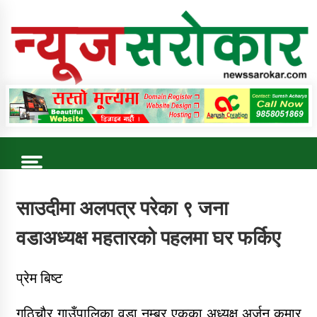
Skip
to
content
Online News Portal
Trending Now
साउदीमा अलपत्र परेका ९ जना
वडाअध्यक्ष महतारको पहलमा घर फर्किए
कुषि बिकास कार्यालय जुम्ला सुचना सन्देश
प्रेम बिष्ट
गुठिचौर गाउँपालिका वडा नम्बर एकका अध्यक्ष अर्जुन कुमार