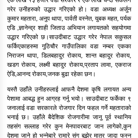
एक लाख १३ हजार वडा सरकार र एक लाख चन्दा संकलन
तातोपानी गाउँपालिकाको न्यायिक समिति सम्बन्धी सन्देश
गरेर उनीहरुको उद्धार गरिएको हो। वडा अध्यक्ष अर्जुन
तातोपानी गाउँपालिका जुम्लाको महिला तथा लैङ्गिक हिंसा
कुमार महतारा, अनुप थापा, पार्वती वस्नेत, युबक महत, पर्यक
सम्बन्धी सूचना सन्देश
एडि ,ज्ञानेन्द्र शाही जिताउ अभियान लगायतको सहयोगमा
तातोपानी गाउँपालिका जुम्लाको महिनावारी सम्बन्धिकाे
उद्धार गरिएको छ।साउदीबाट उद्धार गरेर नेपाल सकुसल
सन्देश
फर्किएकाहरुमा गुठिचौर गाउँपालिका वडा नम्बर एकका
निराजन थापा, डिलबहादुर रोकाय, शान्त बहादुर रोकाय,
तातोपानी गाउँपालिका जुम्लाको बालविवाह सन्देश
खडग रोकाय, लक्ष्मी बहादुर रोकाय,प्रताप लामा, एकराज
तातोपानी गाउँपालिका जुम्लाको सूचना
ऐडि,आनन्द रोकाय,जनक बुढा रहेका छन।
यस्तै उहाँले उनीहरुलाई आफनै देशमा कृषि लगायत अन्य
पेशामा आबद्ध हुन आग्रह गर्नु भयो। साउदीबाट फर्केका ९
जनालाई वडा सरकारले रोजगार दिन फहल गर्ने महताराको
भनाई छ। उहाँले बैदेशिक रोजगारीमा जानु पूर्व स्थानिय
तहसंग सल्लाह गरेर कुन मेनपावरबाट जान लागेको,कुन
तातोपानी गाउँपालिका जुम्लाको सूचना
देशमा जाने हो भन्नेबारे रामा्रे संग बुझेर मात्र जादा फस्न