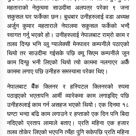
महताराको नेतृत्वमा साउदीमा अलपत्र परेका ९ जना
सकुसल घर फर्केका छन। बुधबार उनीहरुलाई वडा अध्यक्ष
डिभिजन कार्यालय जुम्लाको सुचना सन्देश
अर्जुन कुमार महताराले नेपालमा सकुसल फर्केको भन्दै
स्वागत गर्नु भएको हो। उनीहरुलाई नेपालबाट राम्रो काम र
तलव दिन्छ भनि व्लु ग्यालेक्सी मेनपावर कम्पनीले पठाएको
कर्णाली प्रविधि शिक्षालय जुम्लाको सुचना
थियो तर साउदीमा गईसके पछि क्यू सिएम कम्पनीले जुन
काम दिन्छु भनी लिएको थियो त्यो काममा नलगाएर अर्कै
काममा लगाए पछि उनीहरु समस्यामा परेका थिए।
सामाजिक बिकास कार्यालय जुम्लाकाे सुचना
नेपालबाट बैँक क्लिनर र हस्पिटल क्लिनरको रुपमा
पठाइएको भएतापनि आर्मी व्यारेकमा काम लगाइदिए पछि
उनीहरुलाई काम गर्न असहज भएको थियो। एक दिनमा १८
घण्टा भन्दा बढि काम लगाउने र हप्ताको एक दिन पनि बिदा
नदिएको प्रताप लामाले बताए। प्रति महिना एक हजार
तलव तोकेर लिएको भएपनि त्यँहा पुगि सकेपछि प्रति महिना