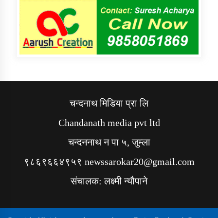
चन्दनाथ मिडिया प्रा लि
Chandanath media pvt ltd
चन्दननाथ न पा ५, जुम्ला
९८६९६६४९५९ newssarokar20@gmail.com
संचालक: लक्ष्मी न्यौपाने