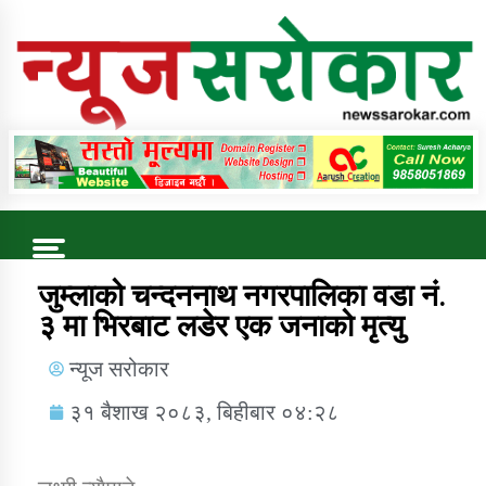
Online News Portal
Trending Now
जुम्लाको चन्दननाथ नगरपालिका वडा नं.
३ मा भिरबाट लडेर एक जनाको मृत्यु
कुषि बिकास कार्यालय जुम्ला सुचना सन्देश
न्यूज सरोकार
३१ बैशाख २०८३, बिहीबार ०४:२८