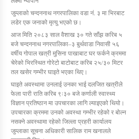
लक्ष्मी न्याैपाने
जुम्लाको चन्दननाथ नगरपालिका वडा नं. ३ मा भिरबाट
डिभिजन कार्यालय जुम्लाको सुचना सन्देश
लडेर एक जनाको मृत्यु भएको छ।
आज मिति २०८३ साल वैशाख ३० गते साँझ करिब ५
बजे चन्दननाथ नगरपालिका–३ बुर्थवाडा निवासी ५६
वर्षीय गोपाल खत्री मुसिना पाखाबाट घर फर्कने क्रममा
कर्णाली प्रविधि शिक्षालय जुम्लाको सुचना
चेरेको भिरस्थित गोरेटो बाटोबाट करिब २५/३० मिटर
तल खसेर गम्भीर घाइते भएका थिए।
घाइते अवस्थामा उनलाई उनका भाई दलजित खत्रीले
सामाजिक बिकास कार्यालय जुम्लाकाे सुचना
फेला पारी राति करिब ९ः३० बजे कर्णाली स्वास्थ्य
विज्ञान प्रतिष्ठान मा उपचारका लागि ल्याइएको थियो।
उपचारका क्रममा उनको अवस्था गम्भीर रहेको र बोल्न
नसक्ने अवस्थामा रहेको जिल्ला प्रहरी कार्यालय
जुम्लाका सूचना अधिकारी सालिक राम खनालले