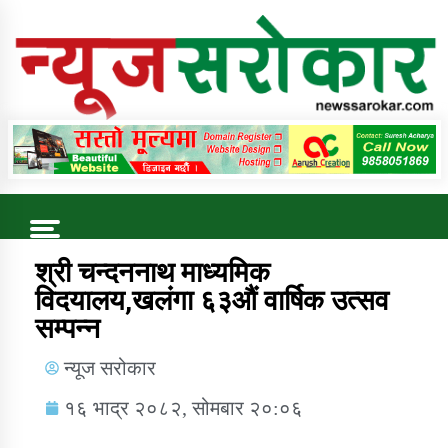
Online News Portal
Trending Now
श्री चन्दननाथ माध्यमिक
विदयालय,खलंगा ६३औं वार्षिक उत्सव
सम्पन्न
कुषि बिकास कार्यालय जुम्ला सुचना सन्देश
न्यूज सरोकार
१६ भाद्र २०८२, सोमबार २०:०६