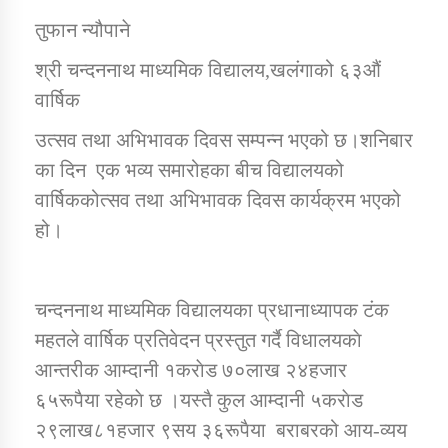
तुफान न्यौपाने
डिभिजन कार्यालय जुम्लाको सुचना सन्देश
श्री चन्दननाथ माध्यमिक विद्यालय,खलंगाको ६३औं
वार्षिक
उत्सव तथा अभिभावक दिवस सम्पन्न भएको छ।शनिबार
का दिन एक भव्य समारोहका बीच विद्यालयको
कर्णाली प्रविधि शिक्षालय जुम्लाको सुचना
वार्षिककोत्सव तथा अभिभावक दिवस कार्यक्रम भएको
हो।
सामाजिक बिकास कार्यालय जुम्लाकाे सुचना
चन्दननाथ माध्यमिक विद्यालयका प्रधानाध्यापक टंक
महतले वार्षिक प्रतिवेदन प्रस्तुत गर्दै विधालयकाे
आन्तरीक आम्दानी १कराेड ७०लाख २४हजार
६५रूपैया रहेकाे छ ।यस्तै कुल आम्दानी ५कराेड
२९लाख८१हजार ९सय ३६रूपैया बराबरको आय-व्यय