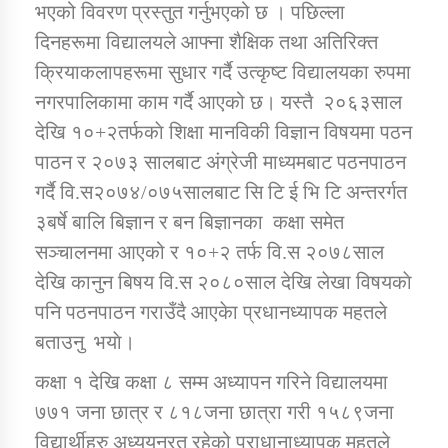
भएको विवरण प्रस्तुत गर्नुभएको छ । पछिल्ला
दिनहरूमा विद्यालयले आफ्ना शैक्षिक तथा अतिरिक्त
कार्यक्रम कार्यान्वयन एकाई जुम्लाको सुचना
क्रियाकलापहरूमा सुधार गर्दै उत्कृष्ट विद्यालयका रुपमा
नगरपालिकामा काम गर्दै आएको छ। यस्तै २०६३साल
देखि १०+२तर्फकाे शिक्षा मानविकी विज्ञान विषयमा पठन
पाठन र २०७३ सालबाट अंग्रेजी माध्यमबाट पठनपाठन
गर्दै वि.स२०७४/०७५सालबाट सि टि ई भि टि अन्तरर्गत
३बर्षे बालि बिज्ञान र बन बिज्ञानका कक्षा समेत
सञ्चालनमा आएको र १०+२ तर्फ वि.स २०७८साल
कर्णाली प्राविधि शिक्षालय जुम्लाको सुचना
देखि कानुन बिषय वि.स २०८०साल देखि लेखा विषयकाे
पनि पठनपाठन गराउँदै आएकेा प्रधानध्यापक महतले
बताउनु भयाे।
कक्षा १ देखि कक्षा ८ सम्म अध्यापन गरिने विद्यालयमा
७७१ जना छात्र र ८१८जना छात्रा गरी १५८९जना
विद्यार्थीहरु अध्ययनरत रहेको प्राधानाध्यापक महतले