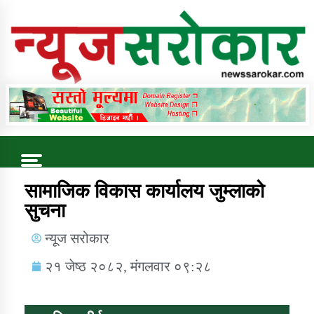
Online News Portal
Trending Now
सामाजिक विकास कार्यालय जुम्लाको
सुचना
कुषि बिकास कार्यालय जुम्ला सुचना सन्देश
न्यूज सरोकार
२१ जेष्ठ २०८२, मंगलवार ०९:२८