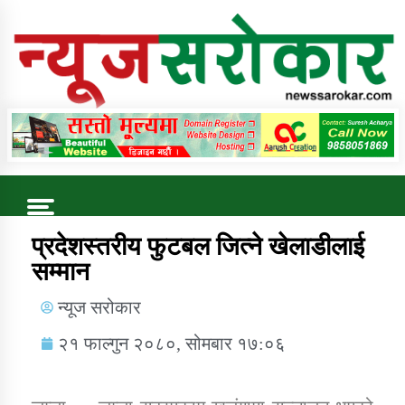
Online News Portal
Trending Now
प्रदेशस्तरीय फुटबल जित्ने खेलाडीलाई
सम्मान
कुषि बिकास कार्यालय जुम्ला सुचना सन्देश
न्यूज सरोकार
२१ फाल्गुन २०८०, सोमबार १७:०६