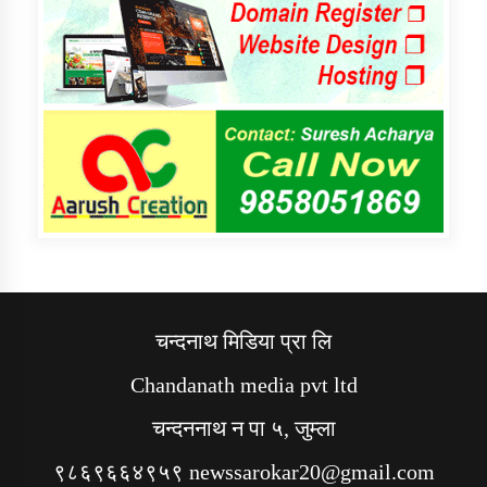
चन्दनाथ मिडिया प्रा लि
Chandanath media pvt ltd
चन्दननाथ न पा ५, जुम्ला
९८६९६६४९५९ newssarokar20@gmail.com