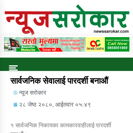
Online News Portal
Trending Now
सार्वजनिक सेवालाई पारदर्शी बनाऔं
न्यूज सरोकार
कुषि बिकास कार्यालय जुम्ला सुचना सन्देश
२८ जेष्ठ २०८०, आईतवार ०५:४९
१ सार्वजनिक निकायका कामकारवाहीलाई पारदर्शी