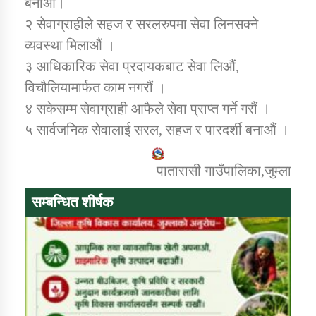
बनाऔं।
२ सेवाग्राहीले सहज र सरलरुपमा सेवा लिनसक्ने
व्यवस्था मिलाऔं ।
डिभिजन कार्यालय जुम्लाको सुचना सन्देश
३ आधिकारिक सेवा प्रदायकबाट सेवा लिऔं,
विचौलियामार्फत काम नगरौं ।
४ सकेसम्म सेवाग्राही आफैले सेवा प्राप्त गर्ने गरौं ।
कर्णाली प्रविधि शिक्षालय जुम्लाको सुचना
५ सार्वजनिक सेवालाई सरल, सहज र पारदर्शी बनाऔं ।
पातारासी गाउँपालिका,जुम्ला
सामाजिक बिकास कार्यालय जुम्लाकाे सुचना
सम्बन्धित शीर्षक