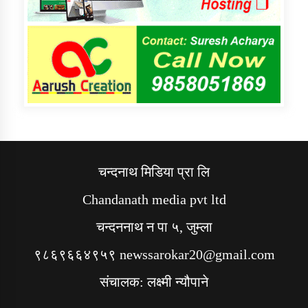
चन्दनाथ मिडिया प्रा लि
Chandanath media pvt ltd
चन्दननाथ न पा ५, जुम्ला
९८६९६६४९५९ newssarokar20@gmail.com
संचालक: लक्ष्मी न्यौपाने