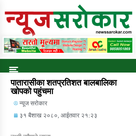
Online News Portal
Trending Now
पातारासीका शतप्रतिशत बालबालिका
खोपको पहुंचमा
कुषि बिकास कार्यालय जुम्ला सुचना सन्देश
न्यूज सरोकार
३१ बैशाख २०८०, आईतवार २१:२३