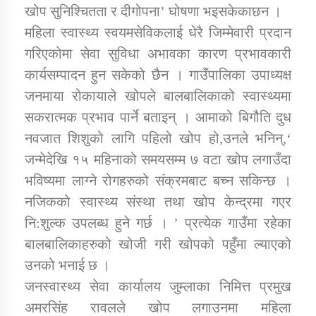
तातोपानी गाउँपालिकाको न्यायिक समिति सम्बन्धी सन्देश
खोप सुनिश्चितता र दीगोपना’ घोषणा भइसकेकाछन ।
महिला स्वास्थ्य स्वयमसेविकलाई धेरै जिम्मेवारी प्रदान
तातोपानी गाउँपालिका जुम्लाको महिला तथा लैङ्गिक हिंसा
गरिएकोमा सेवा सुविधा अभावका कारण प्रभावकारी
सम्बन्धी सूचना सन्देश
कार्यसम्पादन हुन सकेको छैन । गाउँपालिका उपाध्यक्ष
तातोपानी गाउँपालिका जुम्लाको महिनावारी सम्बन्धिकाे
जनमाया रोकायाले खोपले बालबालिकाको स्वास्थ्यमा
सन्देश
सकरात्मक प्रभाव पार्ने बताइन् । आमाको बिगौति दुध
तातोपानी गाउँपालिका जुम्लाको बालविवाह सन्देश
नवजात शिशुको लागि पहिलो खोप हो,उनले भनिन्,‘
तातोपानी गाउँपालिका जुम्लाको सूचना
जन्मेदेखि १५ महिनाको समयसम्म ७ वटा खोप लगाउँदा
भविष्यमा लाग्ने रोगहरुको संक्रमबाट बच्न सकिन्छ ।
नजिकको स्वास्थ्य संस्था तथा खोप केन्द्रमा गएर
नि:शुल्क उपलब्ध हुने गर्छ । ’ प्रत्येक गाउँमा रहेका
बालबालिकाहरुको खोजी गरी खोपको पहुँमा ल्याएको
उनको भनाई छ ।
जनस्वास्थ्य सेवा कार्यालय जुम्लाका निमित्त प्रमुख
तातोपानी गाउँपालिका जुम्लाको सूचना
अमरसिंह रावलले खोप लगाउनमा महिला