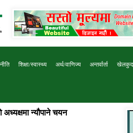
Newssarokar
नीति
शिक्षा/स्वास्थ्य
अर्थ/वाणिज्य
अन्तर्वार्ता
खेलकुद
अध्यक्षमा न्यौपाने चयन
डिभिजन कार्यालय जुम्लाको सुचना सन्देश