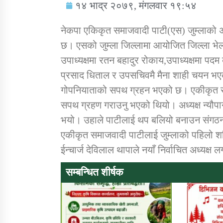
१४ भाद्र २०७९, मंगलवार १९:५४
नेकपा एकिकृत समाजवादी पाटी(एस) जुम्लाको अध
छ। एसको जुम्ला जिल्लामा आयोजित जिल्ला भेला
उपाध्यक्षमा रतन बहादुर रोकाय,उपाध्यक्षमा पद
सामाजिक बिकास कार्यालय जुम्लाकाे सुचना
प्रसाद धिताल र उपसचिवमै मैना शाही चयन भएका
गोपनियाताको सपथ ग्रहन भएको छ। एकीकृत समाज
सपथ ग्रहण गराउनु भएको थियो। अध्यक्ष न्यौपान
भयो। उहाले पाटीलाई थप बलियो बनाउन संगठन 
एकीकृत समाजवादी पाटीलाई जुम्लाको पहिलो श
ईन्चार्ज देविलाल थापाले नयाँ निर्वाचित अध्यक्ष
सम्बन्धित शीर्षक
तातोपानी गाउँपालिकाको न्यायिक समिति सम्बन्धी
सन्देश
तातोपानी गाउँपालिका जुम्लाको बालविवाह सन्देश