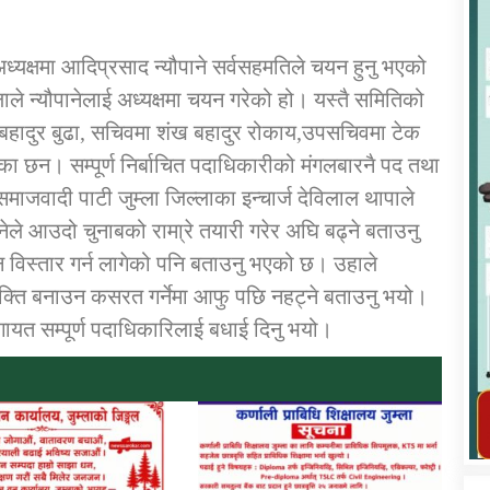
्यक्षमा आदिप्रसाद न्यौपाने सर्वसहमतिले चयन हुनु भएको
ले न्यौपानेलाई अध्यक्षमा चयन गरेको हो। यस्तै समितिको
म बहादुर बुढा, सचिवमा शंख बहादुर रोकाय,उपसचिवमा टेक
कार्यक्रम कार्यान्वयन एकाई जुम्लाको सुचना
 छन। सम्पूर्ण निर्बाचित पदाधिकारीको मंगलबारनै पद तथा
वादी पाटी जुम्ला जिल्लाका इन्चार्ज देविलाल थापाले
ेले आउदो चुनाबको रामा्रे तयारी गरेर अघि बढ्ने बताउनु
विस्तार गर्न लागेको पनि बताउनु भएको छ। उहाले
क्ति बनाउन कसरत गर्नेमा आफु पछि नहट्ने बताउनु भयो।
 लगायत सम्पूर्ण पदाधिकारिलाई बधाई दिनु भयो।
तातोपानी गाउँपालिका जुम्लाको महिला तथा
लैङ्गिक हिंसा सम्बन्धी सूचना सन्देश
तातोपानी गाउँपालिका जुम्लाको सूचना