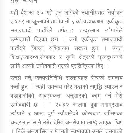
लक्ष्मी न्यौपाने
यही बैशाख ३० गते हुन लागेको स्थानीयतह निर्वाचन
डिभिजन कार्यालय जुम्लाको सुचना सन्देश
२०७९ मा जुम्लाको तातोपानी ६ को वडाध्यक्षमा एकीकृत
समाजवादी पार्टीको तर्फबाट चन्द्रलाल न्यौपानेले
उम्मेदवारी दिएका छन । उनी एकीकृत समाजवादी
पार्टीको जिल्ला सचिवालय सदस्य हुन । उनले
कर्णाली प्रविधि शिक्षालय जुम्लाको सुचना
शिक्षा,स्वास्थ्य,रोजगार र कृषि क्षेत्रको प्रवद्र्धनको
लागि आफ्नो उम्मेदवारी भएको प्रतिक्रिया दिए ।
उनले भने,‘जनप्रनिनिधि सरकारहरु बीचको समन्वय
सामाजिक बिकास कार्यालय जुम्लाकाे सुचना
कर्ता हुन । त्यही समन्वय गरेर वडाको समृद्धि ल्याउन र
वडाबासीको आवश्यकता अनुसारको काम गर्न मेरो
उम्मेदवारी छ । ’ २०३२ सालमा बुवा गंगाप्रसाद
न्यौपाने र आमा दुर्गा न्यौपानेको कोखबाट जन्मिएका
चन्द्रलाल सानै उमेर देखि जनसेवामा लाग्दै आएका थिए
। निकै अनुशासित र मेहनती स्वभावका उनले जनताको