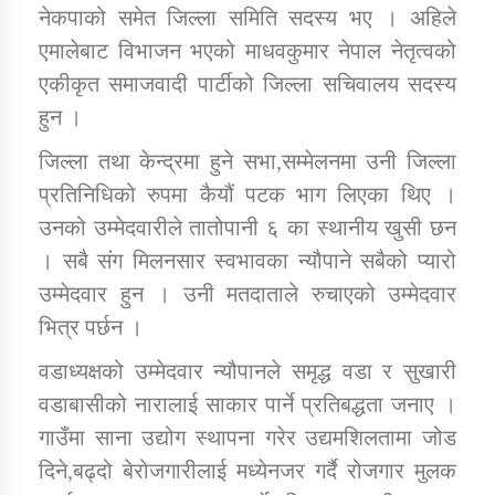
तातोपानी गाउँपालिकाको न्यायिक समिति सम्बन्धी सन्देश
नेकपाको समेत जिल्ला समिति सदस्य भए । अहिले
एमालेबाट विभाजन भएको माधवकुमार नेपाल नेतृत्वको
तातोपानी गाउँपालिका जुम्लाको महिला तथा लैङ्गिक हिंसा
एकीकृत समाजवादी पार्टीको जिल्ला सचिवालय सदस्य
सम्बन्धी सूचना सन्देश
हुन ।
तातोपानी गाउँपालिका जुम्लाको महिनावारी सम्बन्धिकाे
सन्देश
जिल्ला तथा केन्द्रमा हुने सभा,सम्मेलनमा उनी जिल्ला
प्रतिनिधिको रुपमा कैयौं पटक भाग लिएका थिए ।
तातोपानी गाउँपालिका जुम्लाको बालविवाह सन्देश
उनको उम्मेदवारीले तातोपानी ६ का स्थानीय खुसी छन
तातोपानी गाउँपालिका जुम्लाको सूचना
। सबै संग मिलनसार स्वभावका न्यौपाने सबैको प्यारो
उम्मेदवार हुन । उनी मतदाताले रुचाएको उम्मेदवार
भित्र पर्छन ।
वडाध्यक्षको उम्मेदवार न्यौपानले समृद्ध वडा र सुखारी
वडाबासीको नारालाई साकार पार्ने प्रतिबद्धता जनाए ।
गाउँमा साना उद्योग स्थापना गरेर उद्यमशिलतामा जोड
तातोपानी गाउँपालिका जुम्लाको सूचना
दिने,बढ्दो बेरोजगारीलाई मध्येनजर गर्दै रोजगार मुलक