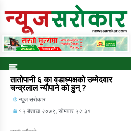
Online News Portal
Trending Now
तातोपानी ६ का वडाध्यक्षको उम्मेदवार
चन्द्रलाल न्यौपाने को हुन् ?
कुषि बिकास कार्यालय जुम्ला सुचना सन्देश
न्यूज सरोकार
१२ बैशाख २०७९, सोमबार २२:३१