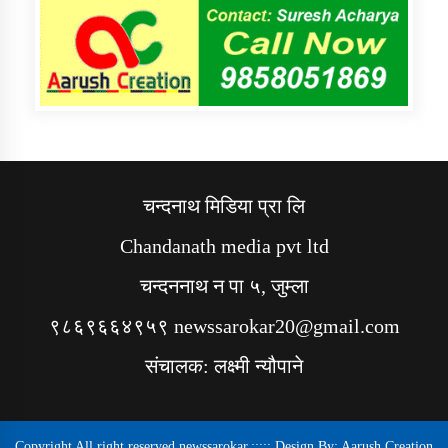
चन्दनाथ मिडिया प्रा लि
Chandanath media pvt ltd
चन्दननाथ न पा ५, जुम्ला
९८६९६६४९५९ newssarokar20@gmail.com
संचालक: लक्ष्मी न्यौपाने
Copyright All right reserved newssarokar.::::: Design By:
Aarush Creation