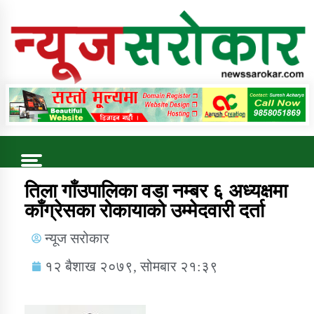
Online News Portal
Trending Now
तिला गाँउपालिका वडा नम्बर ६ अध्यक्षमा
काँग्रेसका रोकायाको उम्मेदवारी दर्ता
कुषि बिकास कार्यालय जुम्ला सुचना सन्देश
न्यूज सरोकार
१२ बैशाख २०७९, सोमबार २१:३९