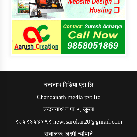
चन्दनाथ मिडिया प्रा लि
Chandanath media pvt ltd
चन्दननाथ न पा ५, जुम्ला
९८६९६६४९५९ newssarokar20@gmail.com
संचालक: लक्ष्मी न्यौपाने