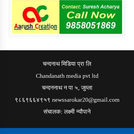
चन्दनाथ मिडिया प्रा लि
Chandanath media pvt ltd
चन्दननाथ न पा ५, जुम्ला
९८६९६६४९५९ newssarokar20@gmail.com
संचालक: लक्ष्मी न्यौपाने