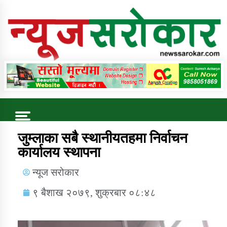
Online News Portal
Trending Now
जुम्लाका सबै स्थानीयतहमा निर्वाचन
कार्यालय स्थापना
कुषि बिकास कार्यालय जुम्ला सुचना सन्देश
न्यूज सरोकार
९ बैशाख २०७९, शुक्रबार ०८:४८