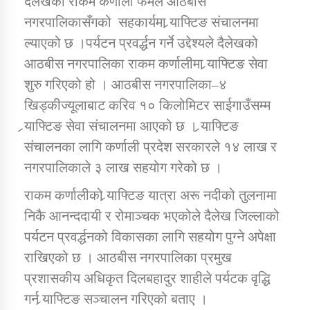
देलेखको राकम कर्णाली फर्मले आठबीस
नगरपालिकासँगको सहकार्यमा र्‍याफ्टिङ संचालनमा
ल्याएको छ ।पर्यटन प्रवर्द्धन गर्ने उद्देश्यले दैलेखको
डिभिजन कार्यालय जुम्लाको सुचना सन्देश
आठबीस नगरपालिका राकम कर्णालीमा र्‍याफ्टिङ सेवा
शुरु गरिएको हो । आठबीस नगरपालिका–४
खिड्कीज्यूलाबाट करिव १० किलोमिटर साईगाउँसम्म
कर्णाली प्रविधि शिक्षालय जुम्लाको सुचना
र्‍याफ्टिङ सेवा संचालनमा आएको छ । र्‍याफ्टिङ
संचालनका लागि कर्णाली प्रदेश सरकारले १४ लाख र
नगरपालिकाले ३ लाख सहयोग गरेको छ ।
सामाजिक बिकास कार्यालय जुम्लाकाे सुचना
राकम कर्णालीको र्‍याफ्टिङ यात्रा अरू नदीको तुलनामा
निकै आनन्ददायी र रोमाञ्चक भएकोले दैलेख जिल्लाको
पर्यटन प्रवर्द्धनको विकासका लागि सहयोग पुग्ने अपेक्षा
राखिएको छ । आठबीस नगरपालिका प्रमुख
प्रशासकीय अधिकृत दिलबहादुर शाहीले पर्यटक वृद्धि
गर्न र्‍याफ्टिङ सञ्चालन गरिएको बताए ।