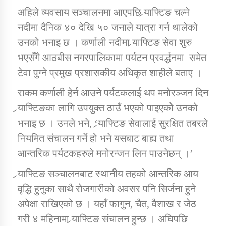
अहिले व्यवसाय सञ्चालनमा आएपछि र्‍याफ्टिङ चल्ने
नदीमा दैनिक ४० देखि ५० जनाले यात्रा गर्न थालेको
कार्यक्रम कार्यान्वयन एकाई जुम्लाको सुचना
उनको भनाइ छ । कर्णाली नदीमा र्‍याफ्टिङ सेवा शुरु
भएसँगै आठबीस नगरपालिकामा पर्यटन प्रवर्द्धनमा समेत
टेवा पुग्ने प्रमुख प्रशासकीय अधिकृत शाहीले बताए ।
राकम कर्णाली हेर्न आउने पर्यटकलाई थप मनोरञ्जन दिन
र्‍याफ्टिङका लागि उपयुक्त ठाउँ भएको पाइएकोे उनको
भनाइ छ । उनले भने, ‘र्‍याफ्टिङ सेवालाई सुरक्षित तबरले
कर्णाली प्राविधि शिक्षालय जुम्लाको सुचना
नियमित संचालन गर्ने हो भने यसबाट बाह्य तथा
आन्तरिक पर्यटकहरुले मनोरन्जन लिन पाउनेछन् ।’
र्‍याफ्टिङ सञ्चालनबाट स्थानीय तहको आन्तरिक आय
वृद्धि हुनुका साथै रोजगारीको अवसर पनि सिर्जना हुने
अपेक्षा राखिएको छ । यहाँ फागुन, चैत, वैशाख र जेठ
गरी ४ महिनामा र्‍याफ्टिङ संचालन हुन्छ । अघिपछि