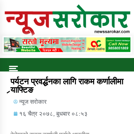
Online News Portal
Trending Now
पर्यटन प्रवर्द्धनका लागि राकम कर्णालीमा
र्‍याफ्टिङ
कुषि बिकास कार्यालय जुम्ला सुचना सन्देश
न्यूज सरोकार
१६ चैत्र २०७८, बुधबार ०८:५३