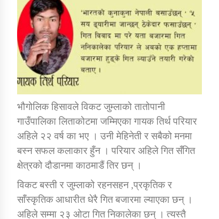
डिभिजन कार्यालय जुम्लाको सुचना सन्देश
कर्णाली प्रविधि शिक्षालय जुम्लाको सुचना
भौगोलिक हिसावले विकट जुम्लाको तातोपानी
गाउँपालिका लिताकोटमा जम्मिएका गायक तिर्थ परियार
सामाजिक बिकास कार्यालय जुम्लाकाे सुचना
अहिले २२ वर्ष का भए । उनी मेहिनेती र सबैको मनमा
बस्न सफल कलाकार हुँन । परियार अहिले गित सँगित
क्षेत्रको दौडानमा काठमाडैं तिर छन् ।
विकट बस्ती र जुम्लाको रहनसहन ,प्रकृतिक र
साँस्कृतिक आधारीत धेरै गित बजारमा ल्याएका छन् ।
अहिले सम्मा २३ ओटा गित निकालेका छन् । त्यस्तै