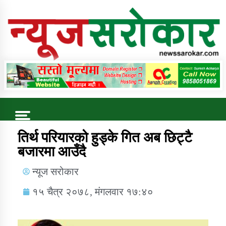
Online News Portal
Trending Now
तिर्थ परियारको हुड्के गित अब छिट्टै
बजारमा आउँदै
कुषि बिकास कार्यालय जुम्ला सुचना सन्देश
न्यूज सरोकार
१५ चैत्र २०७८, मंगलवार १७:४०