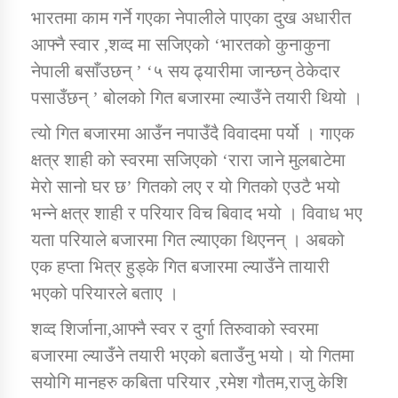
भारतमा काम गर्ने गएका नेपालीले पाएका दुख अधारीत
आफ्नै स्वार ,शव्द मा सजिएको ‘भारतको कुनाकुना
कार्यक्रम कार्यान्वयन एकाई जुम्लाको सुचना
नेपाली बसाँउछन् ’ ‘५ सय ढ्यारीमा जान्छन् ठेकेदार
पसाउँछन् ’ बोलको गित बजारमा ल्याउँने तयारी थियो ।
त्यो गित बजारमा आउँन नपाउँदै विवादमा पर्यो । गाएक
क्षत्र शाही को स्वरमा सजिएको ‘रारा जाने मुलबाटेमा
मेरो सानो घर छ’ गितको लए र यो गितको एउटै भयो
भन्ने क्षत्र शाही र परियार विच बिवाद भयो । विवाध भए
कर्णाली प्राविधि शिक्षालय जुम्लाको सुचना
यता परियाले बजारमा गित ल्याएका थिएनन् । अबको
एक हप्ता भित्र हुड्के गित बजारमा ल्याउँने तायारी
भएको परियारले बताए ।
शव्द शिर्जाना,आफ्नै स्वर र दुर्गा तिरुवाको स्वरमा
बजारमा ल्याउँने तयारी भएको बताउँनु भयो। यो गितमा
सयोगि मानहरु कबिता परियार ,रमेश गौतम,राजु केशि