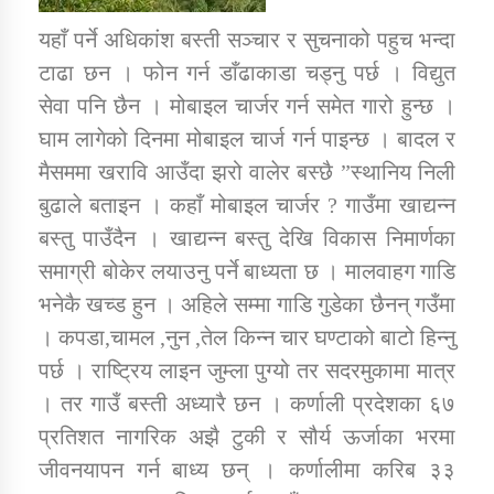
यहाँ पर्ने अधिकांश बस्ती सञ्चार र सुचनाको पहुच भन्दा
टाढा छन । फोन गर्न डाँढाकाडा चड्नु पर्छ । विद्युत
सेवा पनि छैन । मोबाइल चार्जर गर्न समेत गारो हुन्छ ।
घाम लागेको दिनमा मोबाइल चार्ज गर्न पाइन्छ । बादल र
मैसममा खरावि आउँदा झरो वालेर बस्छै ”स्थानिय निली
बुढाले बताइन । कहाँ मोबाइल चार्जर ? गाउँमा खाद्यन्न
बस्तु पाउँदैन । खाद्यन्न बस्तु देखि विकास निमार्णका
समाग्री बोकेर लयाउनु पर्ने बाध्यता छ । मालवाहग गाडि
भनेकै खच्ड हुन । अहिले सम्मा गाडि गुडेका छैनन् गउँमा
। कपडा,चामल ,नुन ,तेल किन्न चार घण्टाको बाटो हिन्नु
पर्छ । राष्ट्रिय लाइन जुम्ला पुग्यो तर सदरमुकामा मात्र
। तर गाउँ बस्ती अध्यारै छन । कर्णाली प्रदेशका ६७
प्रतिशत नागरिक अझै टुकी र सौर्य ऊर्जाका भरमा
जीवनयापन गर्न बाध्य छन् । कर्णालीमा करिब ३३