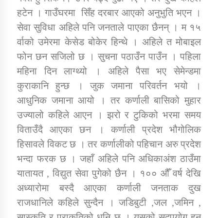
हटेन । गाउँघरमा सिँह दरबार आएको अनुभुति भएन ।
सेवा सुविधा अहिले पनि जनताले पाएका छैनन् । म १५
कार्यक्रम कार्यान्वयन एकाई जुम्लाको सुचना
र्वाको उमेरमा केसेड बोकेर हिन्थे । अहिले त मोबाइल
फोन छन सजिलो छ । सुचना पठाउँन पाउँन । पहिला
महिना दिन लाग्थ्यो । अहिले पैसा भए सेमेन्डमा
कुराकानि हुन्छ । जुक जमाना परिवर्तन भयो ।
आधुनिक जमाना आयो । तर कर्णाली बासिको मुहार
उज्यालो कहिले आएन । झरो र टुकिको भरमा समय
विताउँदै आएका छन । कर्णाली प्रदेश भौगोलिक
कर्णाली प्राविधि शिक्षालय जुम्लाको सुचना
हिसावले विकट छ । तर कर्णालीको पहिचान अरु प्रदेश
भन्दा फरक छ । जहाँ अहिले पनि अधिकाअंश ठाउँमा
यातायत , विद्युत सेवा पुगेको छैन । १०० औँ वर्ष देखि
अध्यारोमा बस्दै आएका कर्णाली जनताक दुख
राजधानिले कहिले सुन्दैन । जडिबुटी ,जल ,जमिन ,
सास्कृति र प्राकृतिको धनि छ । यसको सदुपयोग हुन