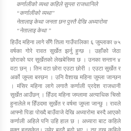
कर्णालीको व्यथा कहिले सुन्ला राजधानिले
“कर्णालीको व्यथा”
डिभिजन कार्यालय जुम्लाको सुचना सन्देश
नेतालाइ केथा जनता छन पुस्तै देखि अध्यारोमा
“नेतालाइ केथा ”
हिउँद महिना लागे सँगै तिला गाउँपालिका ६ जुम्लाका ७५
कर्णाली प्रविधि शिक्षालय जुम्लाको सुचना
वर्षका गोरे रावत सुर्खेत झर्नु हुन्छ । उहाँको जेठा
छोराको घर सुर्खेतको लेखबेसिमा छ । उनका सन्तान ४
वटा छन् । तिन वटा छोरा एउटा छोरी । एउटा सुर्खेत र
अर्काे जुम्ला बस्छन । उनि वैशाख महिना जुम्ला जान्छन
सामाजिक बिकास कार्यालय जुम्लाकाे सुचना
। मंसिर महिना लागे लगातै कर्णाली प्रदेश राजधानी
सुर्खेत आउँछन् । हिँउद महिना जम्लामा अत्याधिक चिसो
हुनालेले म हिँउदमा सुर्खेत र वर्षमा जुम्ला जान्छु । रावले
आफ्नो पिडा पोख्दै बाउँवाजे देखि अध्यारोमा बस्दै आएको
कर्णाली अहिले पनि उहि हाल छ । अध्यारा बाट कहिले
मक्त हुनसकेन। उमेर बढ्दै बुढो भए । तर दुख कहिले