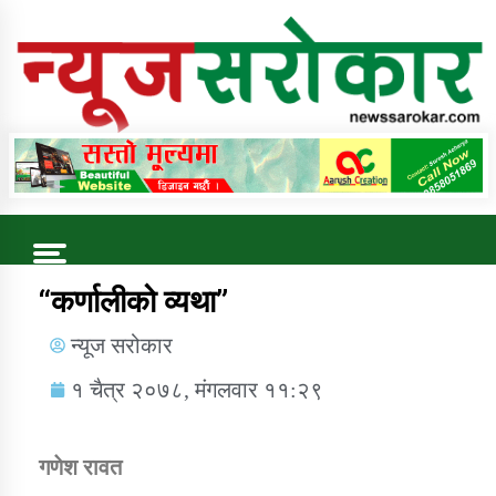
Online News Portal
Trending Now
“कर्णालीको व्यथा”
न्यूज सरोकार
कुषि बिकास कार्यालय जुम्ला सुचना सन्देश
१ चैत्र २०७८, मंगलवार ११:२९
गणेश रावत