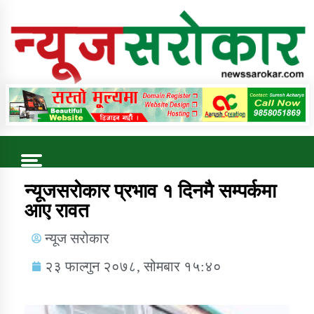
Online News Portal
Trending Now
न्यूजसरोकार प्रभाव १ दिनमै सम्पर्कमा
आए रावत
कुषि बिकास कार्यालय जुम्ला सुचना सन्देश
न्यूज सरोकार
२३ फाल्गुन २०७८, सोमबार १५:४०