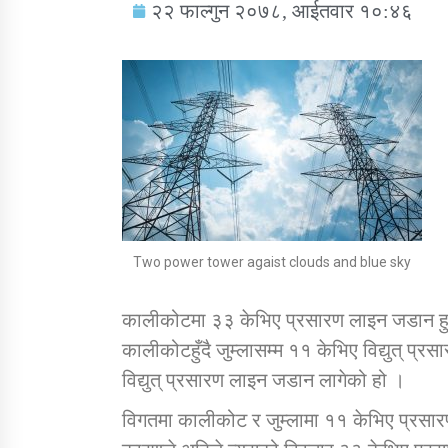
२२ फाल्गुन २०७८, आईतवार १०:४६
सामाजिक बिकास कार्यालय जुम्लाकाे सुचना
Two power tower agaist clouds and blue sky
कालीकोटमा ३३ केभिए प्रसारण लाइन जडान हुने
कालीकोटहुँदै जुम्लासम्म ११ केभिए विद्युत् प
तातोपानी गाउँपालिकाको न्यायिक समिति सम्बन्धी
सन्देश
विद्युत् प्रसारण लाइन जडान लागेको हो ।
तातोपानी गाउँपालिका जुम्लाको बालविवाह सन्देश
विगतमा कालीकोट र जुम्लामा ११ केभिए प्रसारण