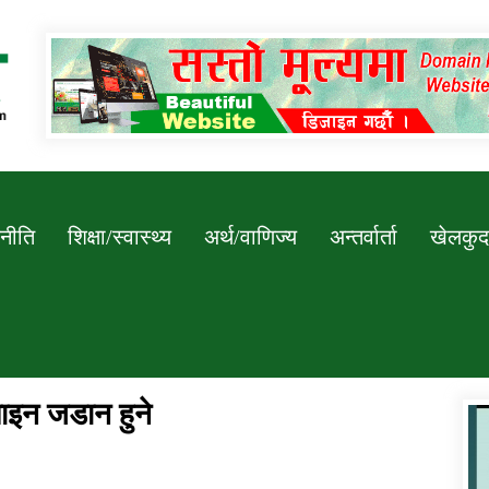
Newssarokar
नीति
शिक्षा/स्वास्थ्य
अर्थ/वाणिज्य
अन्तर्वार्ता
खेलकुद
ाइन जडान हुने
डिभिजन कार्यालय जुम्लाको सुचना सन्देश