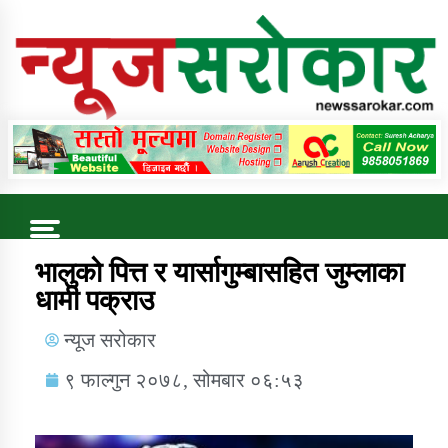
Online News Portal
Trending Now
भालुको पित्त र यार्सागुम्बासहित जुम्लाका
धामी पक्राउ
कुषि बिकास कार्यालय जुम्ला सुचना सन्देश
न्यूज सरोकार
९ फाल्गुन २०७८, सोमबार ०६:५३